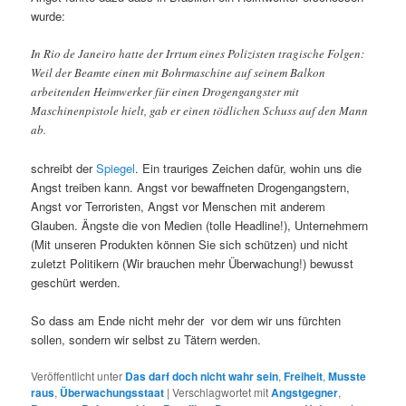
wurde:
In Rio de Janeiro hatte der Irrtum eines Polizisten tragische Folgen:
Weil der Beamte einen mit Bohrmaschine auf seinem Balkon
arbeitenden Heimwerker für einen Drogengangster mit
Maschinenpistole hielt, gab er einen tödlichen Schuss auf den Mann
ab.
schreibt der
Spiegel
. Ein trauriges Zeichen dafür, wohin uns die
Angst treiben kann. Angst vor bewaffneten Drogengangstern,
Angst vor Terroristen, Angst vor Menschen mit anderem
Glauben. Ängste die von Medien (tolle Headline!), Unternehmern
(Mit unseren Produkten können Sie sich schützen) und nicht
zuletzt Politikern (Wir brauchen mehr Überwachung!) bewusst
geschürt werden.
So dass am Ende nicht mehr der vor dem wir uns fürchten
sollen, sondern wir selbst zu Tätern werden.
Veröffentlicht unter
Das darf doch nicht wahr sein
,
Freiheit
,
Musste
raus
,
Überwachungsstaat
|
Verschlagwortet mit
Angstgegner
,