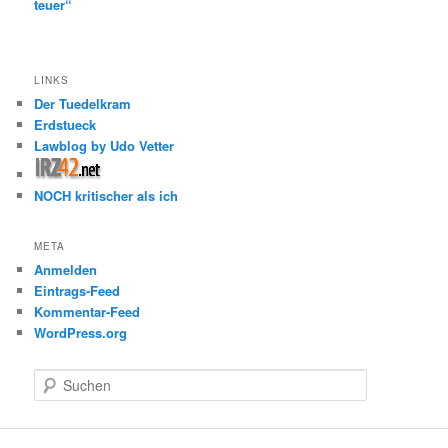
teuer“
LINKS
Der Tuedelkram
Erdstueck
Lawblog by Udo Vetter
NOCH kritischer als ich
META
Anmelden
Eintrags-Feed
Kommentar-Feed
WordPress.org
S
u
c
h