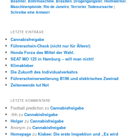
Beamter
,
Bohrmaschine
,
Brasilien
,
Drogengangster
,
Heimwerker
,
Maschinenpistole
,
Rio de Janeiro
,
Terrorist
,
Todesursache
|
Schreibe eine Antwort
LETZTE EINTRÄGE
Cannabisfreigabe
Führerschein-Check (nicht nur für Ältere!)
Honda Forza das Mittel der Wahl.
SEAT MO 125 in Hamburg – will man nicht!
Klimakleber
Die Zukunft des Individualverkehrs
Führerscheinerweiterung B196 und elektrisches Zweirad
Zeitenwende tut Not
LETZTE KOMMENTARE
Football prediction
zu
Cannabisfreigabe
-thh
zu
Cannabisfreigabe
Holger
zu
Cannabisfreigabe
Anonym
zu
Cannabisfreigabe
Homepage
zu
Kisbee: Die erste Inspektion und „Es wird