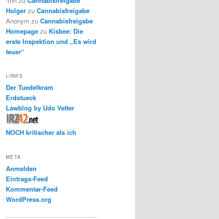
-thh
zu
Cannabisfreigabe
Holger
zu
Cannabisfreigabe
Anonym
zu
Cannabisfreigabe
Homepage
zu
Kisbee: Die
erste Inspektion und „Es wird
teuer“
LINKS
Der Tuedelkram
Erdstueck
Lawblog by Udo Vetter
NOCH kritischer als ich
META
Anmelden
Eintrags-Feed
Kommentar-Feed
WordPress.org