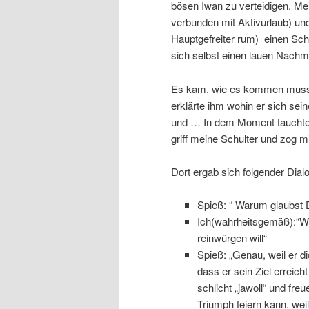
bösen Iwan zu verteidigen. Me
verbunden mit Aktivurlaub) und
Hauptgefreiter rum) einen Sc
sich selbst einen lauen Nach
Es kam, wie es kommen musste:
erklärte ihm wohin er sich sei
und … In dem Moment tauchte u
griff meine Schulter und zog m
Dort ergab sich folgender Dial
Spieß: “ Warum glaubst Du
Ich(wahrheitsgemäß):“Weil
reinwürgen will“
Spieß: „Genau, weil er d
dass er sein Ziel erreicht
schlicht „jawoll“ und fre
Triumph feiern kann, weil