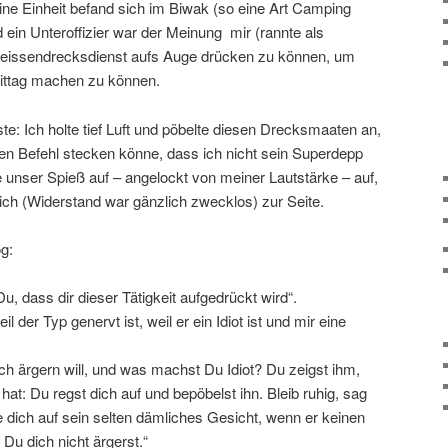
ine Einheit befand sich im Biwak (so eine Art Camping
 ein Unteroffizier war der Meinung mir (rannte als
heissendrecksdienst aufs Auge drücken zu können, um
mittag machen zu können.
 Ich holte tief Luft und pöbelte diesen Drecksmaaten an,
nen Befehl stecken könne, dass ich nicht sein Superdepp
nser Spieß auf – angelockt von meiner Lautstärke – auf,
ich (Widerstand war gänzlich zwecklos) zur Seite.
og:
, dass dir dieser Tätigkeit aufgedrückt wird“.
 der Typ genervt ist, weil er ein Idiot ist und mir eine
ich ärgern will, und was machst Du Idiot? Du zeigst ihm,
 hat: Du regst dich auf und bepöbelst ihn. Bleib ruhig, sag
ue dich auf sein selten dämliches Gesicht, wenn er keinen
 Du dich nicht ärgerst.“