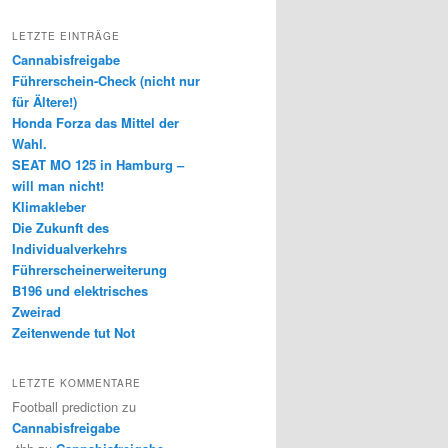
LETZTE EINTRÄGE
Cannabisfreigabe
Führerschein-Check (nicht nur
für Ältere!)
Honda Forza das Mittel der
Wahl.
SEAT MO 125 in Hamburg –
will man nicht!
Klimakleber
Die Zukunft des
Individualverkehrs
Führerscheinerweiterung
B196 und elektrisches
Zweirad
Zeitenwende tut Not
LETZTE KOMMENTARE
Football prediction
zu
Cannabisfreigabe