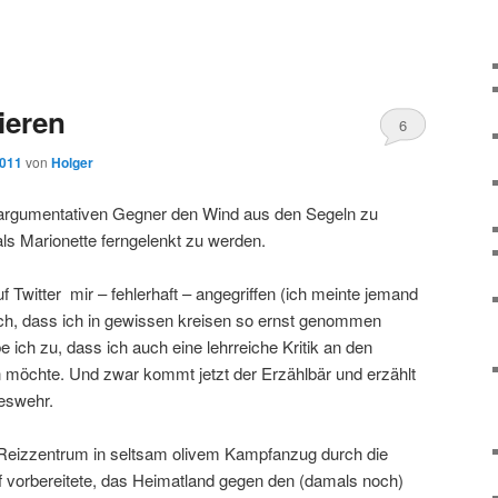
ieren
6
2011
von
Holger
argumentativen Gegner den Wind aus den Segeln zu
ls Marionette ferngelenkt zu werden.
f Twitter mir – fehlerhaft – angegriffen (ich meinte jemand
lich, dass ich in gewissen kreisen so ernst genommen
e ich zu, dass ich auch eine lehrreiche Kritik an den
 möchte. Und zwar kommt jetzt der Erzählbär und erzählt
eswehr.
 Reizzentrum in seltsam olivem Kampfanzug durch die
uf vorbereitete, das Heimatland gegen den (damals noch)