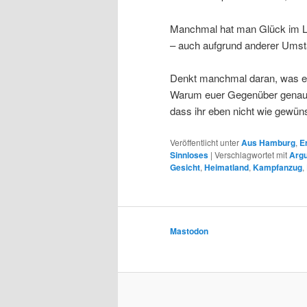
Manchmal hat man Glück im Leb
– auch aufgrund anderer Umstä
Denkt manchmal daran, was eu
Warum euer Gegenüber genau S
dass ihr eben nicht wie gewüns
Veröffentlicht unter
Aus Hamburg
,
E
Sinnloses
|
Verschlagwortet mit
Arg
Gesicht
,
Heimatland
,
Kampfanzug
,
Mastodon