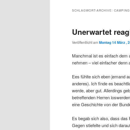
Inhalt
sekundären
SCHLAGWORT-ARCHIVE:
CAMPING
wechseln
Inhalt
Unerwartet reag
wechseln
Veröffentlicht am
Montag 14 März , 
Manchmal ist es einfach dem 
nehmen – viel einfacher denn a
Ees fühlte sich eben jemand au
anderes). Ich finde es beacht
werde, aber gut. Allerdings geb
betreffenden Herren loswerden
eine Geschichte von der Bund
Es begab sich also, dass das
Gegen stiefelte und sich dara