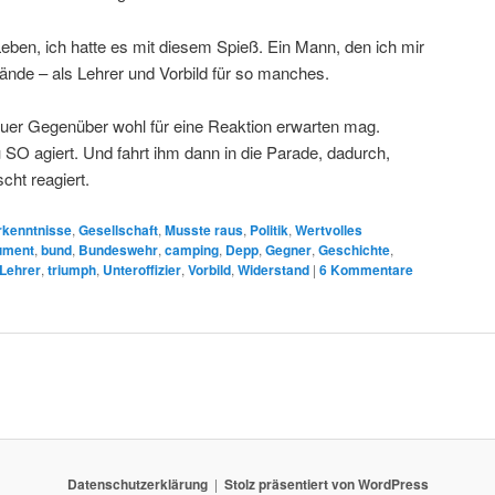
en, ich hatte es mit diesem Spieß. Ein Mann, den ich mir
nde – als Lehrer und Vorbild für so manches.
er Gegenüber wohl für eine Reaktion erwarten mag.
O agiert. Und fahrt ihm dann in die Parade, dadurch,
cht reagiert.
rkenntnisse
,
Gesellschaft
,
Musste raus
,
Politik
,
Wertvolles
ument
,
bund
,
Bundeswehr
,
camping
,
Depp
,
Gegner
,
Geschichte
,
Lehrer
,
triumph
,
Unteroffizier
,
Vorbild
,
Widerstand
|
6
Kommentare
Datenschutzerklärung
Stolz präsentiert von WordPress