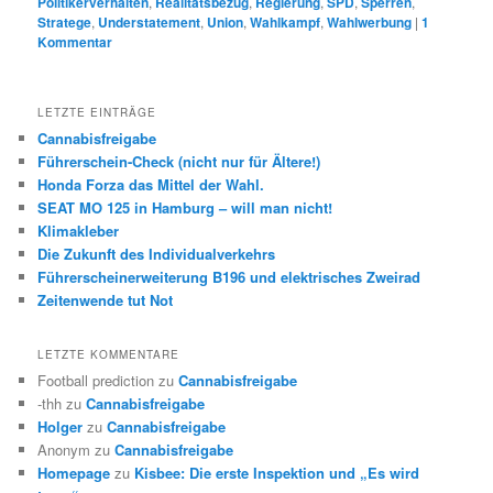
Politikerverhalten
,
Realitätsbezug
,
Regierung
,
SPD
,
Sperren
,
Stratege
,
Understatement
,
Union
,
Wahlkampf
,
Wahlwerbung
|
1
Kommentar
LETZTE EINTRÄGE
Cannabisfreigabe
Führerschein-Check (nicht nur für Ältere!)
Honda Forza das Mittel der Wahl.
SEAT MO 125 in Hamburg – will man nicht!
Klimakleber
Die Zukunft des Individualverkehrs
Führerscheinerweiterung B196 und elektrisches Zweirad
Zeitenwende tut Not
LETZTE KOMMENTARE
Football prediction
zu
Cannabisfreigabe
-thh
zu
Cannabisfreigabe
Holger
zu
Cannabisfreigabe
Anonym
zu
Cannabisfreigabe
Homepage
zu
Kisbee: Die erste Inspektion und „Es wird