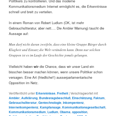
Politikers zu kontrollieren. Und das moderne
Kommunikationsmedium Internet ermöglicht es, die Erkenntnisse
schnell und breit zu verteilen.
In einem Roman von Robert Ludlum (OK, ist mehr
Gebrauchsliteratur, aber nett…. Die Ambler Warnung) taucht die
Aussage auf:
Man darf nicht daran zweifeln, dass eine kleine Gruppe Bürger durch
Klugheit und Einsatz die Welt verändern kann. Denn nur solchen
Gruppen ist es im Laufe der Geschichte jemals gelungen.
Vielleicht haben
wir
die Chance, dass wir unser Land ein
bisschen besser machen können, wenn unsere Politiker schon
versagen. Eine Art (friedliche!!) ausserparlamentarische
Opposition im Netz.
Veröffentlicht unter
Erkenntnisse
,
Freiheit
|
Verschlagwortet mit
Ambler
,
Aufklärung
,
Bundestagsbeschluß
,
Einschätzung
,
Faktum
,
Gebrauchsliteratur
,
Gentechnologie
,
Inkompentenz
,
Internetkompentenz
,
Kampfansage
,
Kommunikationsgesellschaft
,
Kommunikationsmedium
,
Ludlum
,
Obama
,
opposition
,