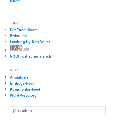
teuer“
LINKS
Der Tuedelkram
Erdstueck
Lawblog by Udo Vetter
NOCH kritischer als ich
META
Anmelden
Eintrags-Feed
Kommentar-Feed
WordPress.org
S
u
c
h