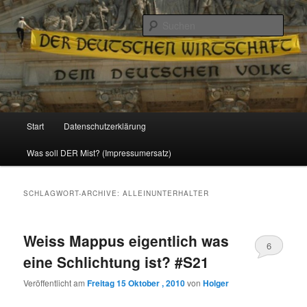
Politik, Wirtschaft, Soziales und Gesellschaft
Such
Reizzentrum
Hauptmenü
Start
Datenschutzerklärung
Zum
Zum
Was soll DER Mist? (Impressumersatz)
Inhalt
sekundären
wechseln
Inhalt
SCHLAGWORT-ARCHIVE:
ALLEINUNTERHALTER
wechseln
Weiss Mappus eigentlich was
6
eine Schlichtung ist? #S21
Veröffentlicht am
Freitag 15 Oktober , 2010
von
Holger