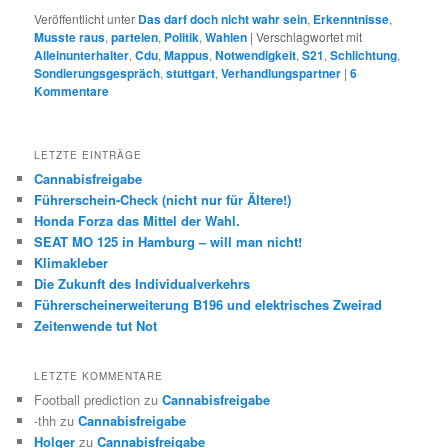
Veröffentlicht unter
Das darf doch nicht wahr sein
,
Erkenntnisse
,
Musste raus
,
parteien
,
Politik
,
Wahlen
|
Verschlagwortet mit
Alleinunterhalter
,
Cdu
,
Mappus
,
Notwendigkeit
,
S21
,
Schlichtung
,
Sondierungsgespräch
,
stuttgart
,
Verhandlungspartner
|
6
Kommentare
LETZTE EINTRÄGE
Cannabisfreigabe
Führerschein-Check (nicht nur für Ältere!)
Honda Forza das Mittel der Wahl.
SEAT MO 125 in Hamburg – will man nicht!
Klimakleber
Die Zukunft des Individualverkehrs
Führerscheinerweiterung B196 und elektrisches Zweirad
Zeitenwende tut Not
LETZTE KOMMENTARE
Football prediction
zu
Cannabisfreigabe
-thh
zu
Cannabisfreigabe
Holger
zu
Cannabisfreigabe