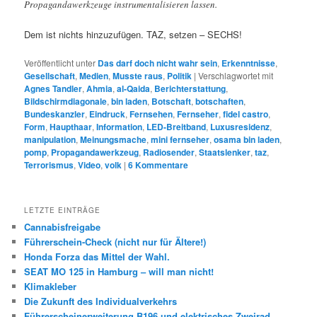
Propagandawerkzeuge instrumentalisieren lassen.
Dem ist nichts hinzuzufügen. TAZ, setzen – SECHS!
Veröffentlicht unter
Das darf doch nicht wahr sein
,
Erkenntnisse
,
Gesellschaft
,
Medien
,
Musste raus
,
Politik
|
Verschlagwortet mit
Agnes Tandler
,
Ahmia
,
al-Qaida
,
Berichterstattung
,
Bildschirmdiagonale
,
bin laden
,
Botschaft
,
botschaften
,
Bundeskanzler
,
Eindruck
,
Fernsehen
,
Fernseher
,
fidel castro
,
Form
,
Haupthaar
,
Information
,
LED-Breitband
,
Luxusresidenz
,
manipulation
,
Meinungsmache
,
mini fernseher
,
osama bin laden
,
pomp
,
Propagandawerkzeug
,
Radiosender
,
Staatslenker
,
taz
,
Terrorismus
,
Video
,
volk
|
6
Kommentare
LETZTE EINTRÄGE
Cannabisfreigabe
Führerschein-Check (nicht nur für Ältere!)
Honda Forza das Mittel der Wahl.
SEAT MO 125 in Hamburg – will man nicht!
Klimakleber
Die Zukunft des Individualverkehrs
Führerscheinerweiterung B196 und elektrisches Zweirad