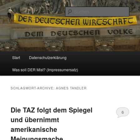
Politik, Wirtschaft, Soziales und Gesellschaft
Such
Reizzentrum
Hauptmenü
Start
Datenschutzerklärung
Zum
Zum
Was soll DER Mist? (Impressumersatz)
Inhalt
sekundären
wechseln
Inhalt
SCHLAGWORT-ARCHIVE:
AGNES TANDLER
wechseln
Die TAZ folgt dem Spiegel
6
und übernimmt
amerikanische
Meinungsmache