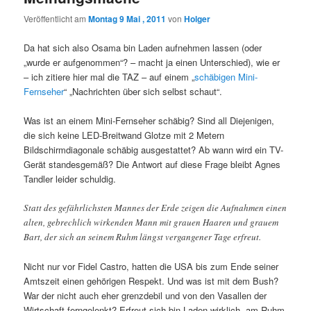
Veröffentlicht am
Montag 9 Mai , 2011
von
Holger
Da hat sich also Osama bin Laden aufnehmen lassen (oder
„wurde er aufgenommen“? – macht ja einen Unterschied), wie er
– ich zitiere hier mal die TAZ – auf einem „
schäbigen Mini-
Fernseher
“ „Nachrichten über sich selbst schaut“.
Was ist an einem Mini-Fernseher schäbig? Sind all Diejenigen,
die sich keine LED-Breitwand Glotze mit 2 Metern
Bildschirmdiagonale schäbig ausgestattet? Ab wann wird ein TV-
Gerät standesgemäß? Die Antwort auf diese Frage bleibt Agnes
Tandler leider schuldig.
Statt des gefährlichsten Mannes der Erde zeigen die Aufnahmen einen
alten, gebrechlich wirkenden Mann mit grauen Haaren und grauem
Bart, der sich an seinem Ruhm längst vergangener Tage erfreut.
Nicht nur vor Fidel Castro, hatten die USA bis zum Ende seiner
Amtszeit einen gehörigen Respekt. Und was ist mit dem Bush?
War der nicht auch eher grenzdebil und von den Vasallen der
Wirtschaft ferngelenkt? Erfreut sich bin Laden wirklich „am Ruhm