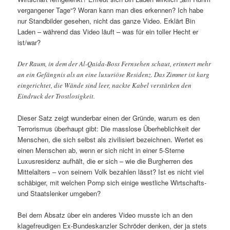
vergangener Tage“? Woran kann man dies erkennen? Ich habe
nur Standbilder gesehen, nicht das ganze Video. Erklärt Bin
Laden – während das Video läuft – was für ein toller Hecht er
ist/war?
Der Raum, in dem der Al-Qaida-Boss Fernsehen schaut, erinnert mehr
an ein Gefängnis als an eine luxuriöse Residenz. Das Zimmer ist karg
eingerichtet, die Wände sind leer, nackte Kabel verstärken den
Eindruck der Trostlosigkeit.
Dieser Satz zeigt wunderbar einen der Gründe, warum es den
Terrorismus überhaupt gibt: Die masslose Überheblichkeit der
Menschen, die sich selbst als zivilisiert bezeichnen. Wertet es
einen Menschen ab, wenn er sich nicht in einer 5-Sterne
Luxusresidenz aufhält, die er sich – wie die Burgherren des
Mittelalters – von seinem Volk bezahlen lässt? Ist es nicht viel
schäbiger, mit welchen Pomp sich einige westliche Wirtschafts-
und Staatslenker umgeben?
Bei dem Absatz über ein anderes Video musste ich an den
klagefreudigen Ex-Bundeskanzler Schröder denken, der ja stets