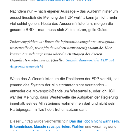
Nachdem nun – nach eigener Aussage – das Außenministerium
ausschliesslich die Meinung der FDP vertritt kann ja nicht mehr
viel schief gehen. Heute das Aussenministerium, morgen die
gesamte BRD – man muss sich Ziele setzen, gelle Guido:
Zudem empfehlen wir Ihnen die Informationsangebote www.guido-
westerwelle.de, www.fdp.de und
www.auswaertiges-amt.de
. Hier
können Sie sich umfassend über die
Positionen der Freien
Demokraten
informieren. (Quelle:
Standardantwort der FDP auf
Abgeordnetenwatch
)
Wenn das Außenministerium die Positionen der FDP vertritt, hat
jemand das System der Ministerämter nicht verstanden –
entweder die Mövenpick-Bande um Westerwelle, oder ich. ICH
war der Meinung, dass Westerwelle die Aufgaben der Regierung
innerhalb seines Ministeriums wahrnehmen darf und nicht sein
Parteiprogramm 1zu1 dort frei umsetzen darf.
Dieser Eintrag wurde veröffentlicht in
Das darf doch nicht wahr sein
,
Erkenntnisse
,
Musste raus
,
parteien
,
Wahlen
und verschlagwortet