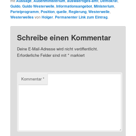
mit
Aussage
,
Außenministerium
,
auswaertiges-amt
,
Demokrat
,
Guido
,
Guido Westerwelle
,
Informationsangebot
,
Ministerium
,
Parteiprogramm
,
Position
,
quelle
,
Regierung
,
Westerwelle
,
Westerwelles
von
Holger
.
Permanenter Link zum Eintrag
.
Schreibe einen Kommentar
Deine E-Mail-Adresse wird nicht veröffentlicht.
Erforderliche Felder sind mit
*
markiert
Kommentar
*