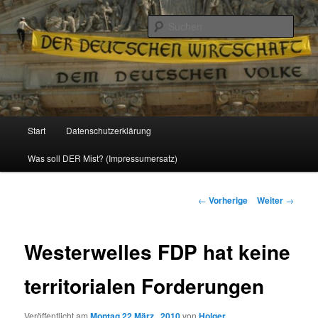
Politik, Wirtschaft, Soziales und Gesellschaft
Such
Reizzentrum
Hauptmenü
Start
Datenschutzerklärung
Zum
Was soll DER Mist? (Impressumersatz)
Inhalt
wechseln
Beitrags-
←
Vorherige
Weiter
→
Navigation
Westerwelles FDP hat keine
territorialen Forderungen
Veröffentlicht am
Montag 22 März , 2010
von
Holger