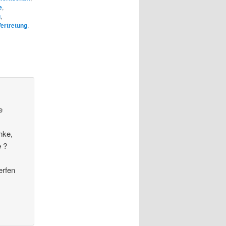
e
,
g
,
ertretung
,
e
nke,
e ?
erfen