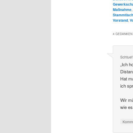
Gewerkscha
Maßnahme
Stammtisc
Vorstand
,
V
4 GEDANKEN 
Schtuef
„Ich h
Distan
Hat ma
ich sp
Wir mü
wie es
Komme