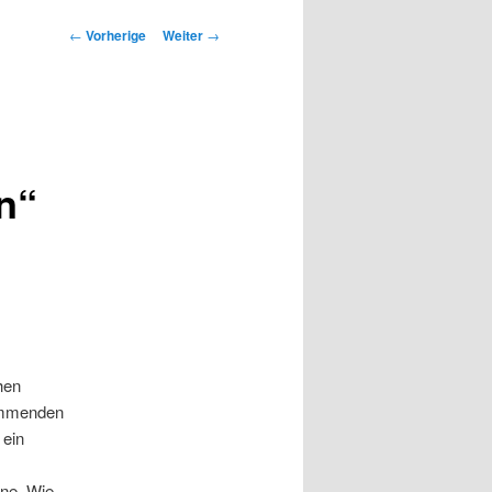
Beitrags-
←
Vorherige
Weiter
→
Navigation
n“
hen
kommenden
 ein
rne. Wie