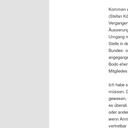
Kommen wi
(Stefan Kön
Vergangen
Äusserunge
Umgang mit
Stelle in 
Bundes- od
angegangen
Bodo eher(
Mitgliede
Ich habe 
müssen. D
gewesen, d
es überall
oder ande
wenn Amts
vertretbar