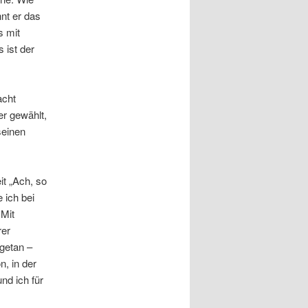
nnt er das
s mit
 ist der
acht
er gewählt,
seinen
it „Ach, so
 ich bei
 Mit
rer
getan –
n, in der
nd ich für