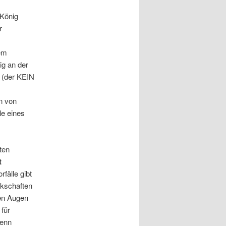
 König
r
vem
ig an der
n (der KEIN
n von
le eines
ten
t
fälle gibt
rkschaften
nen Augen
für
Wenn