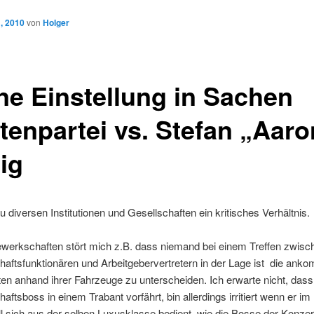
 , 2010
von
Holger
ne Einstellung in Sachen
atenpartei vs. Stefan „Aaro
ig
u diversen Institutionen und Gesellschaften ein kritisches Verhältnis.
werkschaften stört mich z.B. dass niemand bei einem Treffen zwisc
aftsfunktionären und Arbeitgebervertretern in der Lage ist die an
en anhand ihrer Fahrzeuge zu unterscheiden. Ich erwarte nicht, dass
ftsboss in einem Trabant vorfährt, bin allerdings irritiert wenn er im
ll sich aus der selben Luxusklasse bedient, wie die Bosse der Konze