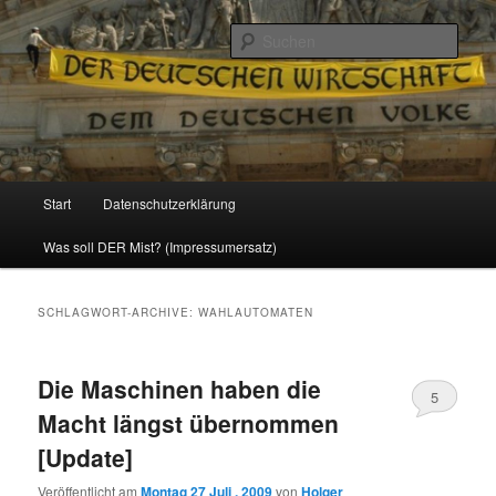
Politik, Wirtschaft, Soziales und Gesellschaft
Such
Reizzentrum
Hauptmenü
Start
Datenschutzerklärung
Zum
Zum
Was soll DER Mist? (Impressumersatz)
Inhalt
sekundären
wechseln
Inhalt
SCHLAGWORT-ARCHIVE:
WAHLAUTOMATEN
wechseln
Die Maschinen haben die
5
Macht längst übernommen
[Update]
Veröffentlicht am
Montag 27 Juli , 2009
von
Holger