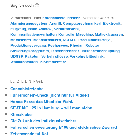
Sag ich doch 🙂
Veröffentlicht unter
Erkenntnisse
,
Freiheit
|
Verschlagwortet mit
Alarmierungssystem
,
Angriff
,
Computerschmankerl
,
Elektronik
,
Flugzeug
,
Isaac Asimov
,
Kernkraftwerk
,
Kommunikationsverhalten
,
Kontrolle
,
Maschine
,
Matheklausuren
,
Mathelehrer
,
Mechatronikern
,
NORAD
,
Produktionsstraße
,
Produktionsvorgang
,
Rechenweg
,
Rhodan
,
Roboter
,
Steuerungsprogramm
,
Taschenrechner
,
Tatsachenbehauptung
,
UDSSR-Raketen
,
Verkehrsflüsse
,
Verkehrsleittechnik
,
Wahlautomaten
|
5
Kommentare
LETZTE EINTRÄGE
Cannabisfreigabe
Führerschein-Check (nicht nur für Ältere!)
Honda Forza das Mittel der Wahl.
SEAT MO 125 in Hamburg – will man nicht!
Klimakleber
Die Zukunft des Individualverkehrs
Führerscheinerweiterung B196 und elektrisches Zweirad
Zeitenwende tut Not