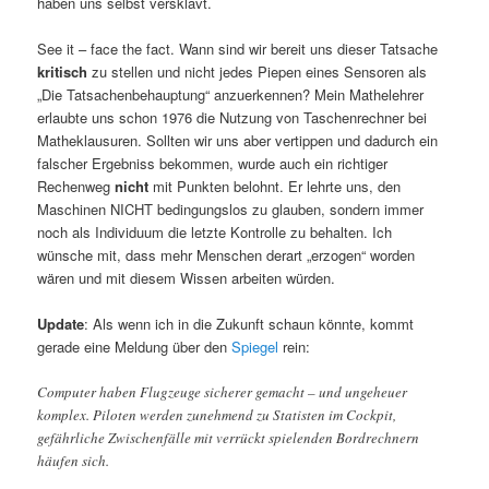
haben uns selbst versklavt.
See it – face the fact. Wann sind wir bereit uns dieser Tatsache
kritisch
zu stellen und nicht jedes Piepen eines Sensoren als
„Die Tatsachenbehauptung“ anzuerkennen? Mein Mathelehrer
erlaubte uns schon 1976 die Nutzung von Taschenrechner bei
Matheklausuren. Sollten wir uns aber vertippen und dadurch ein
falscher Ergebniss bekommen, wurde auch ein richtiger
Rechenweg
nicht
mit Punkten belohnt. Er lehrte uns, den
Maschinen NICHT bedingungslos zu glauben, sondern immer
noch als Individuum die letzte Kontrolle zu behalten. Ich
wünsche mit, dass mehr Menschen derart „erzogen“ worden
wären und mit diesem Wissen arbeiten würden.
Update
: Als wenn ich in die Zukunft schaun könnte, kommt
gerade eine Meldung über den
Spiegel
rein:
Computer haben Flugzeuge sicherer gemacht – und ungeheuer
komplex. Piloten werden zunehmend zu Statisten im Cockpit,
gefährliche Zwischenfälle mit verrückt spielenden Bordrechnern
häufen sich.