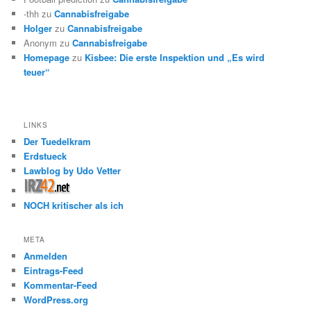
-thh
zu
Cannabisfreigabe
Holger
zu
Cannabisfreigabe
Anonym
zu
Cannabisfreigabe
Homepage
zu
Kisbee: Die erste Inspektion und „Es wird
teuer“
LINKS
Der Tuedelkram
Erdstueck
Lawblog by Udo Vetter
NOCH kritischer als ich
META
Anmelden
Eintrags-Feed
Kommentar-Feed
WordPress.org