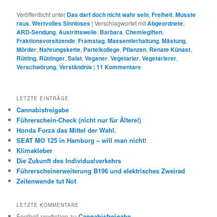
Veröffentlicht unter
Das darf doch nicht wahr sein
,
Freiheit
,
Musste
raus
,
Wertvolles Sinnloses
|
Verschlagwortet mit
Abgeordnete
,
ARD-Sendung
,
Austrittswelle
,
Barbara
,
Chemiegiften
,
Fraktionsvorsitzende
,
Framstag
,
Massentierhaltung
,
Mästung
,
Mörder
,
Nahrungskette
,
Parteikollege
,
Pflanzen
,
Renate Künast
,
Rütting
,
Rüttinger
,
Salat
,
Veganer
,
Vegetarier
,
Vegetarierer
,
Verschwörung
,
Verständnis
|
11
Kommentare
LETZTE EINTRÄGE
Cannabisfreigabe
Führerschein-Check (nicht nur für Ältere!)
Honda Forza das Mittel der Wahl.
SEAT MO 125 in Hamburg – will man nicht!
Klimakleber
Die Zukunft des Individualverkehrs
Führerscheinerweiterung B196 und elektrisches Zweirad
Zeitenwende tut Not
LETZTE KOMMENTARE
Football prediction
zu
Cannabisfreigabe