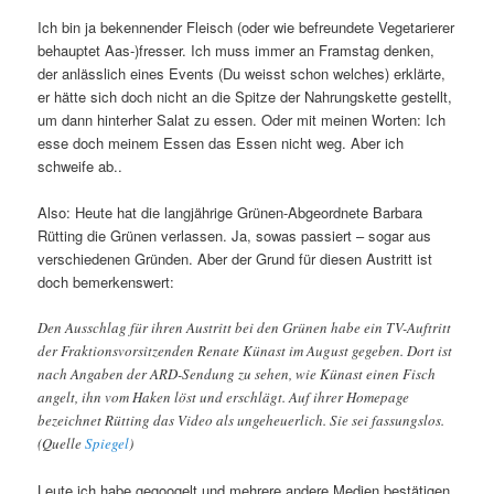
Ich bin ja bekennender Fleisch (oder wie befreundete Vegetarierer
behauptet Aas-)fresser. Ich muss immer an Framstag denken,
der anlässlich eines Events (Du weisst schon welches) erklärte,
er hätte sich doch nicht an die Spitze der Nahrungskette gestellt,
um dann hinterher Salat zu essen. Oder mit meinen Worten: Ich
esse doch meinem Essen das Essen nicht weg. Aber ich
schweife ab..
Also: Heute hat die langjährige Grünen-Abgeordnete Barbara
Rütting die Grünen verlassen. Ja, sowas passiert – sogar aus
verschiedenen Gründen. Aber der Grund für diesen Austritt ist
doch bemerkenswert:
Den Ausschlag für ihren Austritt bei den Grünen habe ein TV-Auftritt
der Fraktionsvorsitzenden Renate Künast im August gegeben. Dort ist
nach Angaben der ARD-Sendung zu sehen, wie Künast einen Fisch
angelt, ihn vom Haken löst und erschlägt. Auf ihrer Homepage
bezeichnet Rütting das Video als ungeheuerlich. Sie sei fassungslos.
(Quelle
Spiegel
)
Leute ich habe gegoogelt und mehrere andere Medien bestätigen