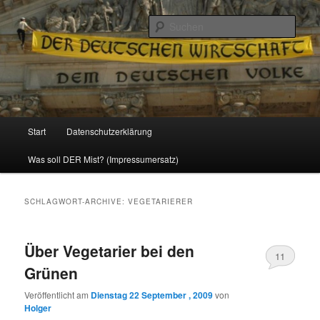
Politik, Wirtschaft, Soziales und Gesellschaft
Such
Reizzentrum
Hauptmenü
Start
Datenschutzerklärung
Zum
Zum
Was soll DER Mist? (Impressumersatz)
Inhalt
sekundären
wechseln
Inhalt
SCHLAGWORT-ARCHIVE:
VEGETARIERER
wechseln
Über Vegetarier bei den
11
Grünen
Veröffentlicht am
Dienstag 22 September , 2009
von
Holger