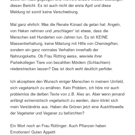
diesen Bericht. Es ist auch nicht der erste April und diese
Meldung ist somit keine Verschwörung.
Mal ganz ehrlich: Was die Renate Künast da getan hat: Angeln,
von Haken nehmen und „erschlagen“ ist etwas, dass die
Menschen seit Hunderten von Jahren tun. Es ist KEINE
Massentierhaltung, keine Mästung mit Hilfe von Chemiegiften,
sondern ein ganz normales Verhalten innerhalb der
Nahrungskette. Ob Frau Rütting weiss, wieviele ihrer
Parteikollegen Tiere von bezahlten Mördern (Schlachtern)
niederstrecken lassen? Das ist doch wohl deutlich perfider.
Ich akzeptiere den Wunsch einiger Menschen in meinem Umfeld,
sich vegetarisch zu ernähren. Kein Problem, ich höre mir auch
problemlos die derben Texte von z.B. Alex an. Aber wenn jemand
anfängt extremistisch vegetarisch zu werden, dann klinkt sich
mein Verständnis aus. Haben die Grünen jetzt eine Austrittswelle
der Vegetarier und Veganer zu befürchten?
Ein Wort noch an Frau Rüttinger: Auch Pflanzen haben
Emotionen! Guten Appetit