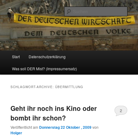
Politik, Wirtschaft, Soziales und Gesellschaft
Such
Reizzentrum
Hauptmenü
Start
Datenschutzerklärung
Zum
Zum
Was soll DER Mist? (Impressumersatz)
Inhalt
sekundären
wechseln
Inhalt
SCHLAGWORT-ARCHIVE:
ÜBERMITTLUNG
wechseln
Geht ihr noch ins Kino oder
2
bombt ihr schon?
Veröffentlicht am
Donnerstag 22 Oktober , 2009
von
Holger