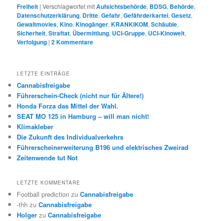
Freiheit
|
Verschlagwortet mit
Aufsichtsbehörde
,
BDSG
,
Behörde
,
Datenschutzerklärung
,
Dritte
,
Gefahr
,
Gefährderkartei
,
Gesetz
,
Gewaltmovies
,
Kino
,
Kinogänger
,
KRANKIKOM
,
Schäuble
,
Sicherheit
,
Straftat
,
Übermittlung
,
UCI-Gruppe
,
UCI-Kinowelt
,
Verfolgung
|
2
Kommentare
LETZTE EINTRÄGE
Cannabisfreigabe
Führerschein-Check (nicht nur für Ältere!)
Honda Forza das Mittel der Wahl.
SEAT MO 125 in Hamburg – will man nicht!
Klimakleber
Die Zukunft des Individualverkehrs
Führerscheinerweiterung B196 und elektrisches Zweirad
Zeitenwende tut Not
LETZTE KOMMENTARE
Football prediction
zu
Cannabisfreigabe
-thh
zu
Cannabisfreigabe
Holger
zu
Cannabisfreigabe