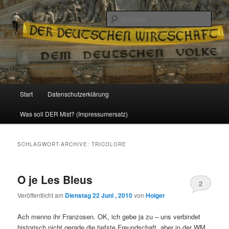
Politik, Wirtschaft, Soziales und Gesellschaft
Such
Reizzentrum
Hauptmenü
Start
Datenschutzerklärung
Zum
Zum
Was soll DER Mist? (Impressumersatz)
Inhalt
sekundären
wechseln
Inhalt
SCHLAGWORT-ARCHIVE:
TRICOLORE
wechseln
O je Les Bleus
2
Veröffentlicht am
Dienstag 22 Juni , 2010
von
Holger
Ach menno ihr Franzosen. OK, ich gebe ja zu – uns verbindet
historisch nicht gerade die tiefste Freundschaft, aber in der WM