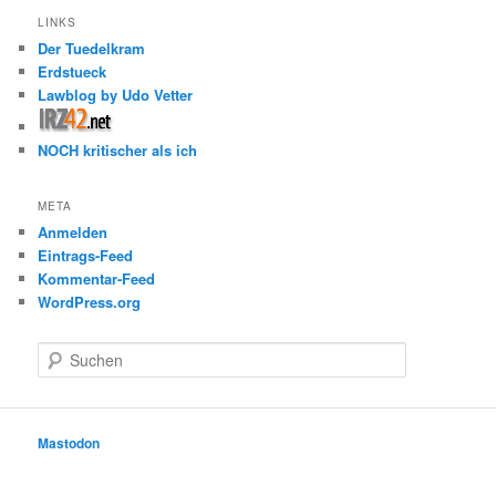
LINKS
Der Tuedelkram
Erdstueck
Lawblog by Udo Vetter
NOCH kritischer als ich
META
Anmelden
Eintrags-Feed
Kommentar-Feed
WordPress.org
S
u
c
h
e
Mastodon
n