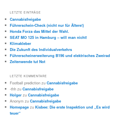
LETZTE EINTRÄGE
Cannabisfreigabe
Führerschein-Check (nicht nur für Ältere!)
Honda Forza das Mittel der Wahl.
SEAT MO 125 in Hamburg – will man nicht!
Klimakleber
Die Zukunft des Individualverkehrs
Führerscheinerweiterung B196 und elektrisches Zweirad
Zeitenwende tut Not
LETZTE KOMMENTARE
Football prediction
zu
Cannabisfreigabe
-thh
zu
Cannabisfreigabe
Holger
zu
Cannabisfreigabe
Anonym
zu
Cannabisfreigabe
Homepage
zu
Kisbee: Die erste Inspektion und „Es wird
teuer“