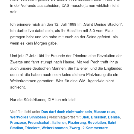
in der Vorrunde ausscheiden, DAS musste ja nun wirklich nicht
sein.
Ich erinnere mich an den 12. Juli 1998 im „Saint Denise Stadion“.
Ich durfte live dabei sein, als ihr Brasilien mit 3:0 vom Platz
getragen habt und ich habe mit euch an der Seine gefeiert, als
wenn es kein Morgen gäbe.
Und jetzt? Jetzt übt ihr Freunde der Tricolore eine Revolution der
Zwerge und fahrt stumpf nach Hause. Mit viel Pech trefft ihr ja
auch unsere deutschen Mannen, die Italiener und die Engländer,
denn all die haben auch noch keine sichere Platzierung die ein
Weiterkommen garantiert. Was für eine WM. Irgendwie nicht
schlecht.
Nur die Südafrikaner, DIE tun mir leid!
Veröffentlicht unter
Das darf doch nicht wahr sein
,
Musste raus
,
Wertvolles Sinnloses
|
Verschlagwortet mit
Bleu
,
Brasilien
,
Denise
,
Franzose
,
Freundschaft
,
Italiener
,
Plazierung
,
Revolution
,
Saint
,
Stadion
,
Tricolore
,
Weiterkommen
,
Zwerg
|
2
Kommentare