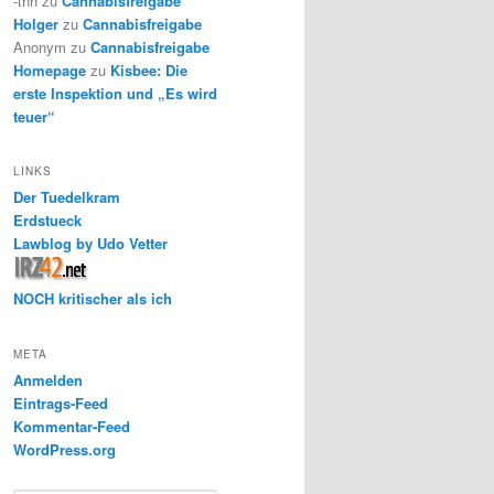
-thh
zu
Cannabisfreigabe
Holger
zu
Cannabisfreigabe
Anonym
zu
Cannabisfreigabe
Homepage
zu
Kisbee: Die
erste Inspektion und „Es wird
teuer“
LINKS
Der Tuedelkram
Erdstueck
Lawblog by Udo Vetter
NOCH kritischer als ich
META
Anmelden
Eintrags-Feed
Kommentar-Feed
WordPress.org