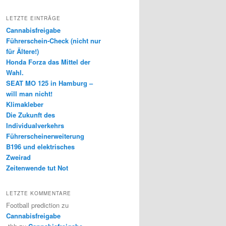
LETZTE EINTRÄGE
Cannabisfreigabe
Führerschein-Check (nicht nur
für Ältere!)
Honda Forza das Mittel der
Wahl.
SEAT MO 125 in Hamburg –
will man nicht!
Klimakleber
Die Zukunft des
Individualverkehrs
Führerscheinerweiterung
B196 und elektrisches
Zweirad
Zeitenwende tut Not
LETZTE KOMMENTARE
Football prediction
zu
Cannabisfreigabe