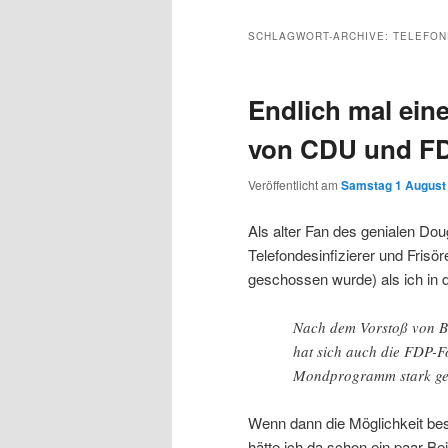
Inhalt
sekundären
SCHLAGWORT-ARCHIVE:
TELEFON
wechseln
Inhalt
Endlich mal ei
wechseln
von CDU und F
Veröffentlicht am
Samstag 1 August 
Als alter Fan des genialen Do
Telefondesinfizierer und Frisör
geschossen wurde) als ich in 
Nach dem Vorstoß von B
hat sich auch die FDP-F
Mondprogramm stark gem
Wenn dann die Möglichkeit be
hätte ich da schon ein paar Be