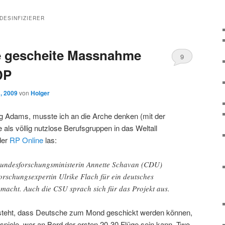
DESINFIZIERER
ne gescheite Massnahme
9
DP
, 2009
von
Holger
ug Adams, musste ich an die Arche denken (mit der
e als völlig nutzlose Berufsgruppen in das Weltall
der
RP Online
las:
undesforschungsministerin Annette Schavan (CDU)
orschungsexpertin Ulrike Flach für ein deutsches
acht. Auch die CSU sprach sich für das Projekt aus.
steht, dass Deutsche zum Mond geschickt werden können,
ispiele, wer an Bord der ersten 20-30 Flüge sein kann. Two-