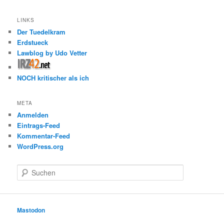
LINKS
Der Tuedelkram
Erdstueck
Lawblog by Udo Vetter
NOCH kritischer als ich
META
Anmelden
Eintrags-Feed
Kommentar-Feed
WordPress.org
S
u
c
h
e
Mastodon
n