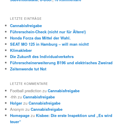
LETZTE EINTRÄGE
Cannabisfreigabe
Führerschein-Check (nicht nur für Ältere!)
Honda Forza das Mittel der Wahl.
SEAT MO 125 in Hamburg – will man nicht!
Klimakleber
Die Zukunft des Individualverkehrs
Führerscheinerweiterung B196 und elektrisches Zweirad
Zeitenwende tut Not
LETZTE KOMMENTARE
Football prediction
zu
Cannabisfreigabe
-thh
zu
Cannabisfreigabe
Holger
zu
Cannabisfreigabe
Anonym
zu
Cannabisfreigabe
Homepage
zu
Kisbee: Die erste Inspektion und „Es wird
teuer“