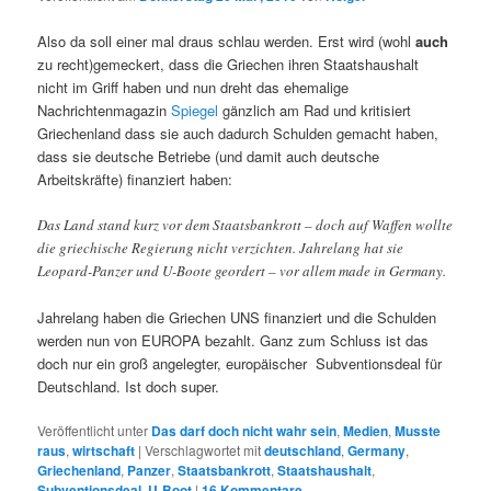
Also da soll einer mal draus schlau werden. Erst wird (wohl
auch
zu recht)gemeckert, dass die Griechen ihren Staatshaushalt
nicht im Griff haben und nun dreht das ehemalige
Nachrichtenmagazin
Spiegel
gänzlich am Rad und kritisiert
Griechenland dass sie auch dadurch Schulden gemacht haben,
dass sie deutsche Betriebe (und damit auch deutsche
Arbeitskräfte) finanziert haben:
Das Land stand kurz vor dem Staatsbankrott – doch auf Waffen wollte
die griechische Regierung nicht verzichten. Jahrelang hat sie
Leopard-Panzer und U-Boote geordert – vor allem made in Germany.
Jahrelang haben die Griechen UNS finanziert und die Schulden
werden nun von EUROPA bezahlt. Ganz zum Schluss ist das
doch nur ein groß angelegter, europäischer Subventionsdeal für
Deutschland. Ist doch super.
Veröffentlicht unter
Das darf doch nicht wahr sein
,
Medien
,
Musste
raus
,
wirtschaft
|
Verschlagwortet mit
deutschland
,
Germany
,
Griechenland
,
Panzer
,
Staatsbankrott
,
Staatshaushalt
,
Subventionsdeal
,
U-Boot
|
16
Kommentare