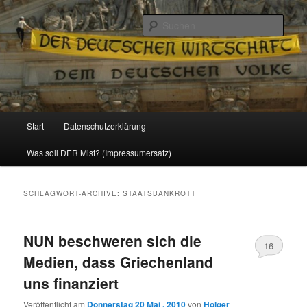
Politik, Wirtschaft, Soziales und Gesellschaft
Such
Reizzentrum
Hauptmenü
Start
Datenschutzerklärung
Zum
Zum
Was soll DER Mist? (Impressumersatz)
Inhalt
sekundären
wechseln
Inhalt
SCHLAGWORT-ARCHIVE:
STAATSBANKROTT
wechseln
NUN beschweren sich die
16
Medien, dass Griechenland
uns finanziert
Veröffentlicht am
Donnerstag 20 Mai , 2010
von
Holger