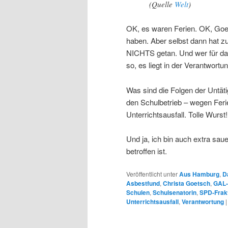
(Quelle
Welt
)
OK, es waren Ferien. OK, Go
haben. Aber selbst dann hat z
NICHTS getan. Und wer für das
so, es liegt in der Verantwort
Was sind die Folgen der Untäti
den Schulbetrieb – wegen Ferien
Unterrichtsausfall. Tolle Wurst!
Und ja, ich bin auch extra saue
betroffen ist.
Veröffentlicht unter
Aus Hamburg
,
D
Asbestfund
,
Christa Goetsch
,
GAL-P
Schulen
,
Schulsenatorin
,
SPD-Frak
Unterrichtsausfall
,
Verantwortung