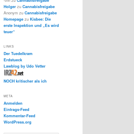
-thh
zu
Cannabisfreigabe
Holger
zu
Cannabisfreigabe
Anonym
zu
Cannabisfreigabe
Homepage
zu
Kisbee: Die
erste Inspektion und „Es wird
teuer“
LINKS
Der Tuedelkram
Erdstueck
Lawblog by Udo Vetter
NOCH kritischer als ich
META
Anmelden
Eintrags-Feed
Kommentar-Feed
WordPress.org