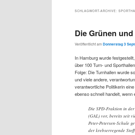
Inhalt
sekundären
SCHLAGWORT-ARCHIVE:
SPORTHA
wechseln
Inhalt
Die Grünen und 
wechseln
Veröffentlicht am
Donnerstag 3 Sept
In Hamburg wurde festgestellt
über 100 Turn- und Sporthalle
Folge: Die Turnhallen wurde so
und viele andere, verantwort
verantwortliche Politikerin ein
ebenso schnell handelt, wenn 
Die SPD-Fraktion in der
(GAL) vor, bereits seit 
Peter-Petersen-Schule g
der krebserregende Stof