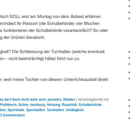
etsch SOLL erst am Montag von dem Asbest erfahren
umindest ihr Ressort (die Schulbehörde) vier Wochen
 funktionieren der Schulbehörde verantwortlich? So oder
ung der Grünen Senatorin.
gkeit? Die Schliessung der Turnhallen (welche eventuell
 – nicht beeinträchtigt hätte) führt nun zu
r, weil meine Tochter von diesem Unterrichtsausfall direkt
as darf doch nicht wahr sein
,
parteien
,
Wahlen
|
Verschlagwortet mit
olitikerin
,
Grüne
,
hamburg
,
Heizung
,
Raumluft
,
Schulbehörde
,
tion
,
Sporthalle
,
Sporthallen
,
Turnhallen
,
Untätigkeit
,
|
2
Kommentare