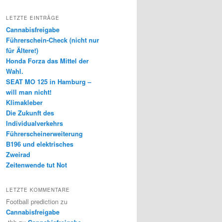
LETZTE EINTRÄGE
Cannabisfreigabe
Führerschein-Check (nicht nur
für Ältere!)
Honda Forza das Mittel der
Wahl.
SEAT MO 125 in Hamburg –
will man nicht!
Klimakleber
Die Zukunft des
Individualverkehrs
Führerscheinerweiterung
B196 und elektrisches
Zweirad
Zeitenwende tut Not
LETZTE KOMMENTARE
Football prediction
zu
Cannabisfreigabe