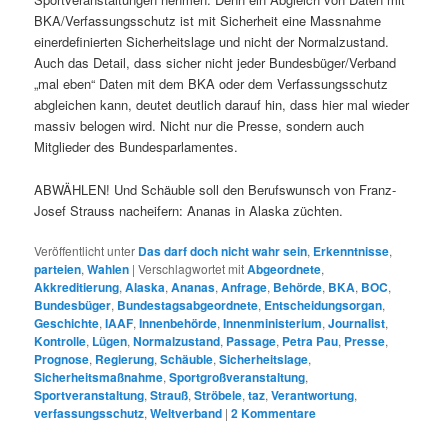
BKA/Verfassungsschutz ist mit Sicherheit eine Massnahme
einerdefinierten Sicherheitslage und nicht der Normalzustand.
Auch das Detail, dass sicher nicht jeder Bundesbüger/Verband
„mal eben“ Daten mit dem BKA oder dem Verfassungsschutz
abgleichen kann, deutet deutlich darauf hin, dass hier mal wieder
massiv belogen wird. Nicht nur die Presse, sondern auch
Mitglieder des Bundesparlamentes.
ABWÄHLEN! Und Schäuble soll den Berufswunsch von Franz-
Josef Strauss nacheifern: Ananas in Alaska züchten.
Veröffentlicht unter
Das darf doch nicht wahr sein
,
Erkenntnisse
,
parteien
,
Wahlen
|
Verschlagwortet mit
Abgeordnete
,
Akkreditierung
,
Alaska
,
Ananas
,
Anfrage
,
Behörde
,
BKA
,
BOC
,
Bundesbüger
,
Bundestagsabgeordnete
,
Entscheidungsorgan
,
Geschichte
,
IAAF
,
Innenbehörde
,
Innenministerium
,
Journalist
,
Kontrolle
,
Lügen
,
Normalzustand
,
Passage
,
Petra Pau
,
Presse
,
Prognose
,
Regierung
,
Schäuble
,
Sicherheitslage
,
Sicherheitsmaßnahme
,
Sportgroßveranstaltung
,
Sportveranstaltung
,
Strauß
,
Ströbele
,
taz
,
Verantwortung
,
verfassungsschutz
,
Weltverband
|
2
Kommentare