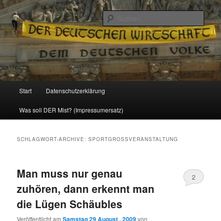
Politik, Wirtschaft, Soziales und Gesellschaft
Such
Reizzentrum
Hauptmenü
Start
Datenschutzerklärung
Zum
Zum
Was soll DER Mist? (Impressumersatz)
Inhalt
sekundären
wechseln
Inhalt
SCHLAGWORT-ARCHIVE:
SPORTGROSSVERANSTALTUNG
wechseln
Man muss nur genau
2
zuhören, dann erkennt man
die Lügen Schäubles
Veröffentlicht am
Samstag 29 August , 2009
von