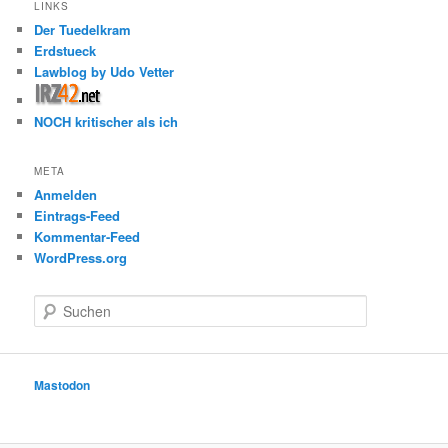
LINKS
Der Tuedelkram
Erdstueck
Lawblog by Udo Vetter
NOCH kritischer als ich
META
Anmelden
Eintrags-Feed
Kommentar-Feed
WordPress.org
S
u
c
h
e
Mastodon
n