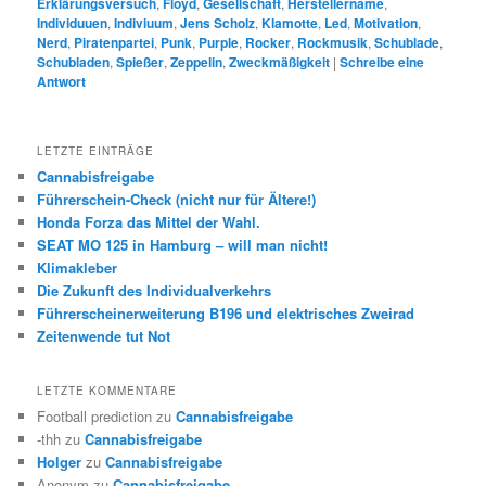
Erklärungsversuch
,
Floyd
,
Gesellschaft
,
Herstellername
,
Individuuen
,
Indiviuum
,
Jens Scholz
,
Klamotte
,
Led
,
Motivation
,
Nerd
,
Piratenpartei
,
Punk
,
Purple
,
Rocker
,
Rockmusik
,
Schublade
,
Schubladen
,
Spießer
,
Zeppelin
,
Zweckmäßigkeit
|
Schreibe eine
Antwort
LETZTE EINTRÄGE
Cannabisfreigabe
Führerschein-Check (nicht nur für Ältere!)
Honda Forza das Mittel der Wahl.
SEAT MO 125 in Hamburg – will man nicht!
Klimakleber
Die Zukunft des Individualverkehrs
Führerscheinerweiterung B196 und elektrisches Zweirad
Zeitenwende tut Not
LETZTE KOMMENTARE
Football prediction
zu
Cannabisfreigabe
-thh
zu
Cannabisfreigabe
Holger
zu
Cannabisfreigabe
Anonym
zu
Cannabisfreigabe