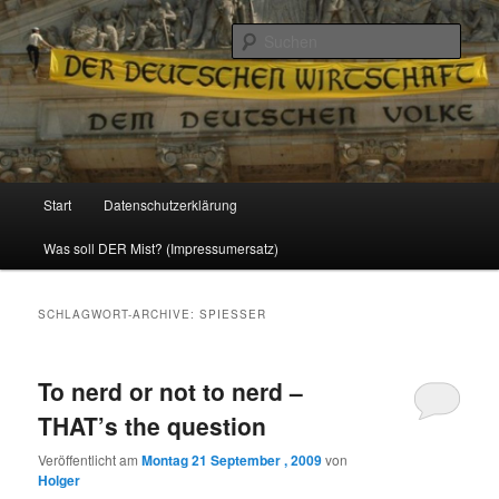
Politik, Wirtschaft, Soziales und Gesellschaft
Such
Reizzentrum
Hauptmenü
Start
Datenschutzerklärung
Zum
Zum
Was soll DER Mist? (Impressumersatz)
Inhalt
sekundären
wechseln
Inhalt
SCHLAGWORT-ARCHIVE:
SPIESSER
wechseln
To nerd or not to nerd –
THAT’s the question
Veröffentlicht am
Montag 21 September , 2009
von
Holger