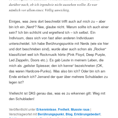
darüber nach, ob ich irgendwie nicht aussehen wollte. Es war
nämlich vor allem eines: Völlig unwichtig.
Einiges, was Jens dort beschreibt trifft auch auf mich zu – aber
bin ich ein „Nerd“? Nee, glaube nicht. Warum sollte ich auch einer
sein? Ich bin schlicht und ergreifend ich – ich selbst. Ein
Indiviuum, dass sich von fast allen anderen Individuuen
unterscheidet. Ich habe Berührungspunkte mit Nerds (wie sie hier
und dort beschrieben sind), wurde aber auch schon als „Rocker“
klassifiziert weil ich Rockmusik hörte (Pink Floyd, Deep Purple,
Led Zeppelin, Doors etc.). Es gab Leute in meinem Leben, die
mich als „geilster Spiesser, den ich kenne“ bezeichneten (OK,
das waren Hardcore-Punks). Was also bin ich? Oder bin ich am
Ende einfach ich? Jemand der quer über mehrere Schubladen zu
legen ist?
Vielleicht ist DAS genau das, was es zu erkennen gilt: Weg mit
den Schubladen!
Veröffentlicht unter
Erkenntnisse
,
Freiheit
,
Musste raus
|
Verschlagwortet mit
Berührungspunkt
,
Blog
,
Erklärungsbedarf
,