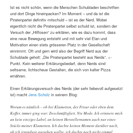
Ist es nicht schön, wenn die Menschen Schubladen beschriften
und dort Dinge hineinpacken? Im Moment – und da ist die
Piratenpartei definitiv mitschuld – ist es der Nerd. Wobei
eigentlich nicht die Piratenpartei selbst schuld ist, sondern der
Versuch der „Hilflosen“ zu erklären, wie es dazu kommt, dass
eine neue Bewegung entsteht und mit sehr viel Elan und
Motivation einen stets grösseren Platz in der Gesellschaft
einnimmt. Oft und gern wird also der Begriff Nerd aus der
Schublade geholt: „Die Piratenpartei besteht aus Nerds“. <-
Punkt. Kein weiterer Erklärungsbedarf, denn Nerds sind
seltsame, lichtscheue Gestalten, die sich von kalter Pizza
ernähren.
Einen Erklärungsversuch des Nerds (der sehr liebevoll aufgesetzt
ist) macht
Jens Scholz
in seinem Blog:
Worum es nämlich – ob bei Klamotten, der Frisur oder eben dem
Koffer, immer ging war: Zweckmäßigkeit. Nie Mode. Ich erinnere mich
an kein einziges Label, an keinen Herstellernamen auch nur eines
Stücks meiner Klamotten. Ich dachte keinen Moment darüber nach,
ob ich irgendwie aussehen wollte, ich dachte noch nicht einmal