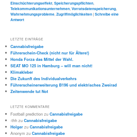
Einschüchterungseffekt
,
Speicherungspflichten
,
Telekommunikationsunternehmen
,
Vorratsdatenspeicherung
,
Wahrnehmungsprobleme
,
Zugriffmöglichkeiten
|
Schreibe eine
Antwort
LETZTE EINTRÄGE
Cannabisfreigabe
Führerschein-Check (nicht nur für Ältere!)
Honda Forza das Mittel der Wahl.
SEAT MO 125 in Hamburg – will man nicht!
Klimakleber
Die Zukunft des Individualverkehrs
Führerscheinerweiterung B196 und elektrisches Zweirad
Zeitenwende tut Not
LETZTE KOMMENTARE
Football prediction
zu
Cannabisfreigabe
-thh
zu
Cannabisfreigabe
Holger
zu
Cannabisfreigabe
Anonym
zu
Cannabisfreigabe