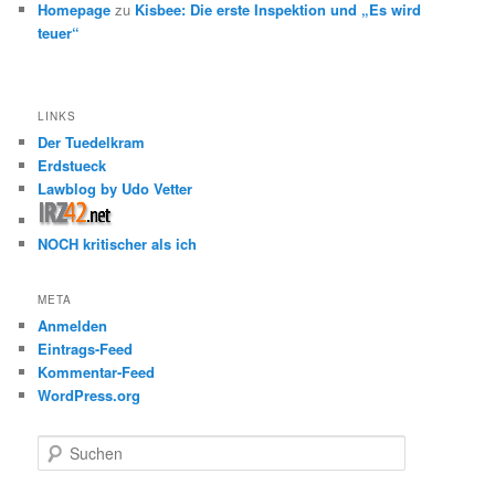
Homepage
zu
Kisbee: Die erste Inspektion und „Es wird
teuer“
LINKS
Der Tuedelkram
Erdstueck
Lawblog by Udo Vetter
NOCH kritischer als ich
META
Anmelden
Eintrags-Feed
Kommentar-Feed
WordPress.org
S
u
c