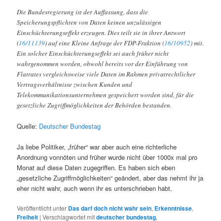
Die Bundesregierung ist der Auffassung, dass die
Speicherungspflichten von Daten keinen unzulässigen
Einschüchterungseffekt erzeugen. Dies teilt sie in ihrer Antwort
(
16/11139
) auf eine Kleine Anfrage der FDP-Fraktion (
16/10952
) mit.
Ein solcher Einschüchterungseffekt sei auch früher nicht
wahrgenommen worden, obwohl bereits vor der Einführung von
Flatrates vergleichsweise viele Daten im Rahmen privatrechtlicher
Vertragsverhältnisse zwischen Kunden und
Telekommunikationsunternehmen gespeichert worden sind, für die
gesetzliche Zugriffmöglichkeiten der Behörden bestanden.
Quelle:
Deutscher Bundestag
Ja liebe Politiker, „früher“ war aber auch eine richterliche
Anordnung vonnöten und früher wurde nicht über 1000x mal pro
Monat auf diese Daten zugegriffen. Es haben sich eben
„gesetzliche Zugriffmöglichkeiten“ geändert, aber das nehmt ihr ja
eher nicht wahr, auch wenn ihr es unterschrieben habt.
Veröffentlicht unter
Das darf doch nicht wahr sein
,
Erkenntnisse
,
Freiheit
|
Verschlagwortet mit
deutscher bundestag
,