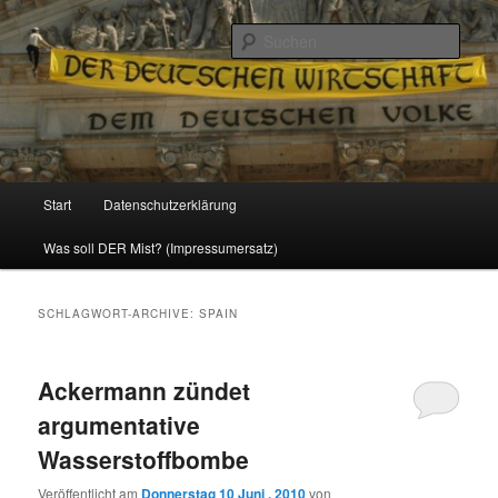
Politik, Wirtschaft, Soziales und Gesellschaft
Such
Reizzentrum
Hauptmenü
Start
Datenschutzerklärung
Zum
Zum
Was soll DER Mist? (Impressumersatz)
Inhalt
sekundären
wechseln
Inhalt
SCHLAGWORT-ARCHIVE:
SPAIN
wechseln
Ackermann zündet
argumentative
Wasserstoffbombe
Veröffentlicht am
Donnerstag 10 Juni , 2010
von