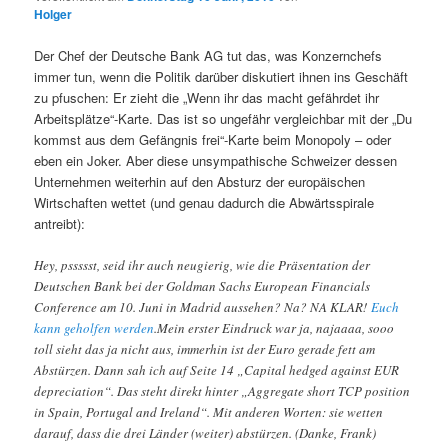
Holger
Der Chef der Deutsche Bank AG tut das, was Konzernchefs
immer tun, wenn die Politik darüber diskutiert ihnen ins Geschäft
zu pfuschen: Er zieht die „Wenn ihr das macht gefährdet ihr
Arbeitsplätze“-Karte. Das ist so ungefähr vergleichbar mit der „Du
kommst aus dem Gefängnis frei“-Karte beim Monopoly – oder
eben ein Joker. Aber diese unsympathische Schweizer dessen
Unternehmen weiterhin auf den Absturz der europäischen
Wirtschaften wettet (und genau dadurch die Abwärtsspirale
antreibt):
Hey, pssssst, seid ihr auch neugierig, wie die Präsentation der
Deutschen Bank bei der Goldman Sachs European Financials
Conference am 10. Juni in Madrid aussehen? Na? NA KLAR!
Euch
kann geholfen werden
.Mein erster Eindruck war ja, najaaaa, sooo
toll sieht das ja nicht aus, immerhin ist der Euro gerade fett am
Abstürzen. Dann sah ich auf Seite 14 „Capital hedged against EUR
depreciation“. Das steht direkt hinter „Aggregate short TCP position
in Spain, Portugal and Ireland“. Mit anderen Worten: sie wetten
darauf, dass die drei Länder (weiter) abstürzen. (Danke, Frank)