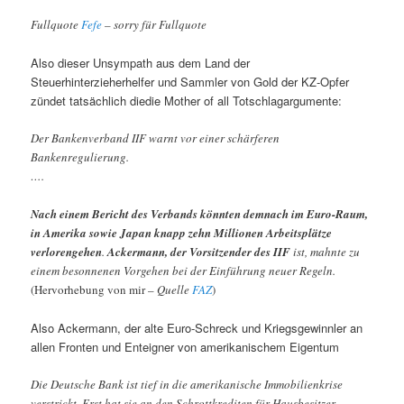
Fullquote
Fefe
– sorry für Fullquote
Also dieser Unsympath aus dem Land der
Steuerhinterzieherhelfer und Sammler von Gold der KZ-Opfer
zündet tatsächlich diedie Mother of all Totschlagargumente:
Der Bankenverband IIF warnt vor einer schärferen
Bankenregulierung.
….
Nach einem Bericht des Verbands könnten demnach im Euro-Raum,
in Amerika sowie Japan knapp zehn Millionen Arbeitsplätze
verlorengehen
.
Ackermann, der Vorsitzender des IIF
ist, mahnte zu
einem besonnenen Vorgehen bei der Einführung neuer Regeln.
(Hervorhebung von mir –
Quelle
FAZ
)
Also Ackermann, der alte Euro-Schreck und Kriegsgewinnler an
allen Fronten und Enteigner von amerikanischem Eigentum
Die Deutsche Bank ist tief in die amerikanische Immobilienkrise
verstrickt. Erst hat sie an den Schrottkrediten für Hausbesitzer