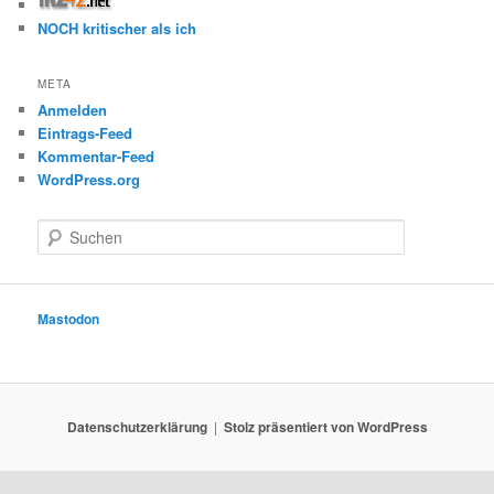
NOCH kritischer als ich
META
Anmelden
Eintrags-Feed
Kommentar-Feed
WordPress.org
S
u
c
h
e
Mastodon
n
Datenschutzerklärung
Stolz präsentiert von WordPress