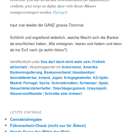
verdient, jetzt sorgt sie dafür, dass viele dieser Häuser
zwangsversteigert werden. (
Spiegel
)
haut mal wieder die GANZ grosse Trommel.
Schlicht und ergreifend widerlich, welche Macht sich die Banker
da erschlichen haben. Alle enteignen, teeren und federn und dann
ab ins Exil nach (ja wohin bloss?)
Veröffentlicht unter
Das darf doch nicht wahr sein
,
Freiheit
,
wirtschaft
|
Verschlagwortet mit
Ackermann
,
Amerika
,
Bankenregulierung
,
Bankenverband
,
Hausbesitzer
,
Immobilienkrise
,
Ireland
,
Japan
,
Kriegsgewinnler
,
KZ-Opfer
,
Madrid
,
Portugal
,
Sachs
,
Schrottkrediten
,
Schweizer
,
Spain
,
Steuerhinterzieherhelfer
,
Totschlagargument
,
Unsympath
,
Wasserstoffbombe
|
Schreibe eine Antwort
LETZTE EINTRÄGE
Cannabisfreigabe
Führerschein-Check (nicht nur für Ältere!)
Honda Forza das Mittel der Wahl.