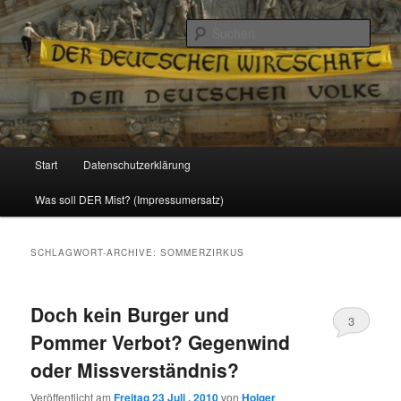
Politik, Wirtschaft, Soziales und Gesellschaft
Such
Reizzentrum
Hauptmenü
Start
Datenschutzerklärung
Zum
Zum
Was soll DER Mist? (Impressumersatz)
Inhalt
sekundären
wechseln
Inhalt
SCHLAGWORT-ARCHIVE:
SOMMERZIRKUS
wechseln
Doch kein Burger und
3
Pommer Verbot? Gegenwind
oder Missverständnis?
Veröffentlicht am
Freitag 23 Juli , 2010
von
Holger