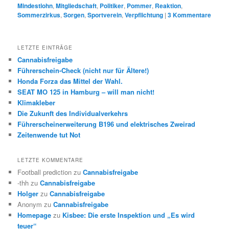
Mindestlohn
,
Mitgliedschaft
,
Politiker
,
Pommer
,
Reaktion
,
Sommerzirkus
,
Sorgen
,
Sportverein
,
Verpflichtung
|
3
Kommentare
LETZTE EINTRÄGE
Cannabisfreigabe
Führerschein-Check (nicht nur für Ältere!)
Honda Forza das Mittel der Wahl.
SEAT MO 125 in Hamburg – will man nicht!
Klimakleber
Die Zukunft des Individualverkehrs
Führerscheinerweiterung B196 und elektrisches Zweirad
Zeitenwende tut Not
LETZTE KOMMENTARE
Football prediction
zu
Cannabisfreigabe
-thh
zu
Cannabisfreigabe
Holger
zu
Cannabisfreigabe
Anonym
zu
Cannabisfreigabe
Homepage
zu
Kisbee: Die erste Inspektion und „Es wird
teuer“