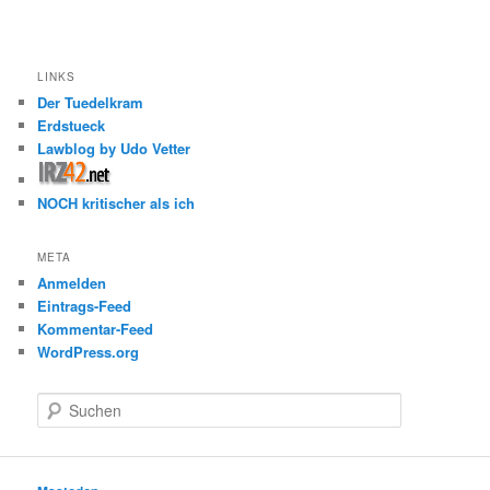
LINKS
Der Tuedelkram
Erdstueck
Lawblog by Udo Vetter
NOCH kritischer als ich
META
Anmelden
Eintrags-Feed
Kommentar-Feed
WordPress.org
S
u
c
h
e