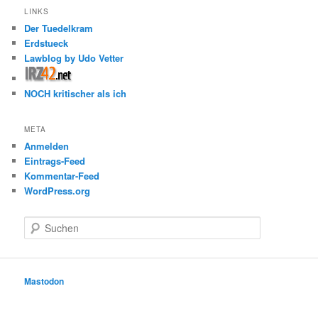
LINKS
Der Tuedelkram
Erdstueck
Lawblog by Udo Vetter
NOCH kritischer als ich
META
Anmelden
Eintrags-Feed
Kommentar-Feed
WordPress.org
S
u
c
h
e
Mastodon
n