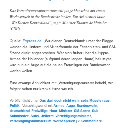
Das Verteidigungsministerium will junge Menschen mit einem
Werbespruch in die Bundeswehr locken. Ein Arbeitstitel laute
„Wir.Dienen.Deutschland“, sagte Minister Thomas de Maizière
(CDU)
Quelle:
Express.de
. „Wir dienen Deutschland“ unter der Flagge
werden die Uniform und Militärfreunde der Fetischisten- und SM-
Szene direkt angesprochen. Wer sich früher über die Hippie-
Armee der Holländer (aufgrund deren langen Haare) belustigte,
wird nun ein Auge auf die neuen Freiwilligen der Bundeswehr
werfen wollen.
Eine etwaige Ähnlichkeit mit „Verteidigungsminister befiehl, wir
folgen“ sehen nur kranke Hirne wie ich.
Veröffentlicht unter
Das darf doch nicht wahr sein
,
Musste raus
,
Politik
|
Verschlagwortet mit
Armee
,
Auge
,
Bundeswehr
,
deutschland
,
Freiwillige
,
Haar
,
Minister
,
SM-Szene
,
Sub
,
Submissive
,
Subs
,
Uniform
,
Verteidigungsminister
,
Verteidigungsministerium
,
Werbespruch
|
2
Kommentare