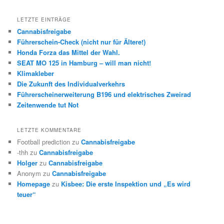
LETZTE EINTRÄGE
Cannabisfreigabe
Führerschein-Check (nicht nur für Ältere!)
Honda Forza das Mittel der Wahl.
SEAT MO 125 in Hamburg – will man nicht!
Klimakleber
Die Zukunft des Individualverkehrs
Führerscheinerweiterung B196 und elektrisches Zweirad
Zeitenwende tut Not
LETZTE KOMMENTARE
Football prediction
zu
Cannabisfreigabe
-thh
zu
Cannabisfreigabe
Holger
zu
Cannabisfreigabe
Anonym
zu
Cannabisfreigabe
Homepage
zu
Kisbee: Die erste Inspektion und „Es wird
teuer“