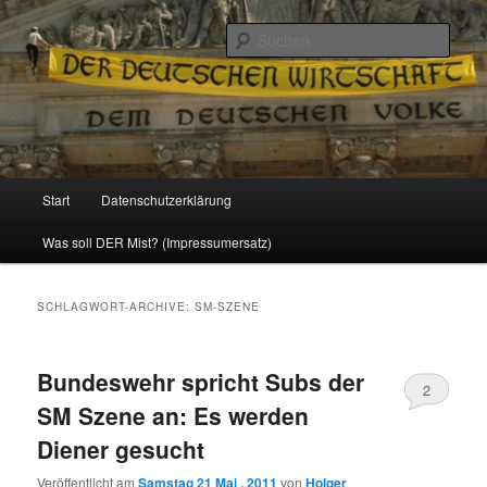
Politik, Wirtschaft, Soziales und Gesellschaft
Such
Reizzentrum
Hauptmenü
Start
Datenschutzerklärung
Zum
Zum
Was soll DER Mist? (Impressumersatz)
Inhalt
sekundären
wechseln
Inhalt
SCHLAGWORT-ARCHIVE:
SM-SZENE
wechseln
Bundeswehr spricht Subs der
2
SM Szene an: Es werden
Diener gesucht
Veröffentlicht am
Samstag 21 Mai , 2011
von
Holger