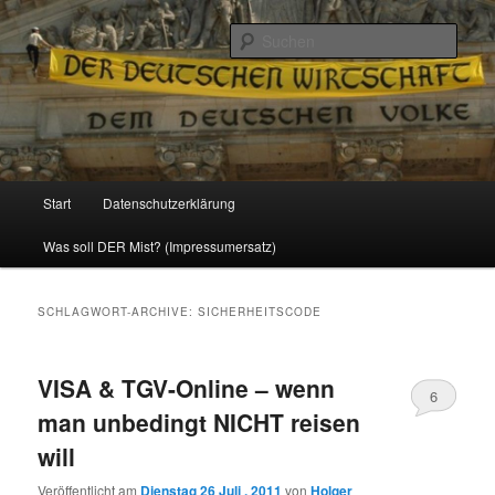
Politik, Wirtschaft, Soziales und Gesellschaft
Such
Reizzentrum
Hauptmenü
Start
Datenschutzerklärung
Zum
Zum
Was soll DER Mist? (Impressumersatz)
Inhalt
sekundären
wechseln
Inhalt
SCHLAGWORT-ARCHIVE:
SICHERHEITSCODE
wechseln
VISA & TGV-Online – wenn
6
man unbedingt NICHT reisen
will
Veröffentlicht am
Dienstag 26 Juli , 2011
von
Holger