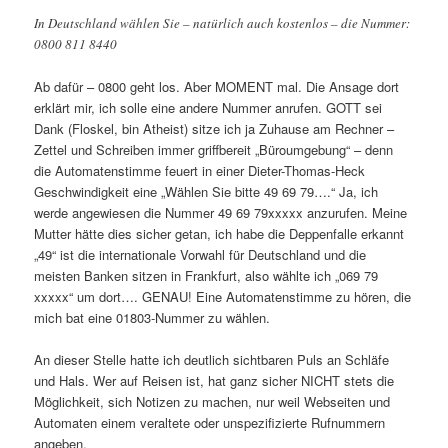
In Deutschland wählen Sie – natürlich auch kostenlos – die Nummer:
0800 811 8440
Ab dafür – 0800 geht los. Aber MOMENT mal. Die Ansage dort
erklärt mir, ich solle eine andere Nummer anrufen. GOTT sei
Dank (Floskel, bin Atheist) sitze ich ja Zuhause am Rechner –
Zettel und Schreiben immer griffbereit „Büroumgebung“ – denn
die Automatenstimme feuert in einer Dieter-Thomas-Heck
Geschwindigkeit eine „Wählen Sie bitte 49 69 79….“ Ja, ich
werde angewiesen die Nummer 49 69 79xxxxx anzurufen. Meine
Mutter hätte dies sicher getan, ich habe die Deppenfalle erkannt
„49“ ist die internationale Vorwahl für Deutschland und die
meisten Banken sitzen in Frankfurt, also wählte ich „069 79
xxxxx“ um dort…. GENAU! Eine Automatenstimme zu hören, die
mich bat eine 01803-Nummer zu wählen.
An dieser Stelle hatte ich deutlich sichtbaren Puls an Schläfe
und Hals. Wer auf Reisen ist, hat ganz sicher NICHT stets die
Möglichkeit, sich Notizen zu machen, nur weil Webseiten und
Automaten einem veraltete oder unspezifizierte Rufnummern
angeben.