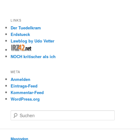
LINKS
Der Tuedelkram
Erdstueck
Lawblog by Udo Vetter
NOCH kritischer als ich
META
Anmelden
Eintrags-Feed
Kommentar-Feed
WordPress.org
S
u
c
h
e
Mastodon