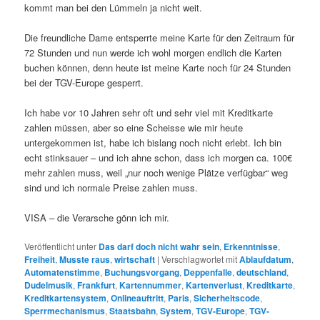
kommt man bei den Lümmeln ja nicht weit.
Die freundliche Dame entsperrte meine Karte für den Zeitraum für
72 Stunden und nun werde ich wohl morgen endlich die Karten
buchen können, denn heute ist meine Karte noch für 24 Stunden
bei der TGV-Europe gesperrt.
Ich habe vor 10 Jahren sehr oft und sehr viel mit Kreditkarte
zahlen müssen, aber so eine Scheisse wie mir heute
untergekommen ist, habe ich bislang noch nicht erlebt. Ich bin
echt stinksauer – und ich ahne schon, dass ich morgen ca. 100€
mehr zahlen muss, weil „nur noch wenige Plätze verfügbar“ weg
sind und ich normale Preise zahlen muss.
VISA – die Verarsche gönn ich mir.
Veröffentlicht unter
Das darf doch nicht wahr sein
,
Erkenntnisse
,
Freiheit
,
Musste raus
,
wirtschaft
|
Verschlagwortet mit
Ablaufdatum
,
Automatenstimme
,
Buchungsvorgang
,
Deppenfalle
,
deutschland
,
Dudelmusik
,
Frankfurt
,
Kartennummer
,
Kartenverlust
,
Kreditkarte
,
Kreditkartensystem
,
Onlineauftritt
,
Paris
,
Sicherheitscode
,
Sperrmechanismus
,
Staatsbahn
,
System
,
TGV-Europe
,
TGV-