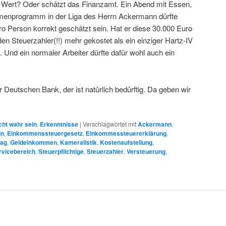
m Wert? Oder schätzt das Finanzamt. Ein Abend mit Essen,
menprogramm in der Liga des Herrn Ackermann dürfte
ro Person korrekt geschätzt sein. Hat er diese 30.000 Euro
en Steuerzahler(!!) mehr gekostet als ein einziger Hartz-IV
. Und ein normaler Arbeiter dürfte dafür wohl auch ein
r Deutschen Bank, der ist natürlich bedürftig. Da geben wir
cht wahr sein
,
Erkenntnisse
|
Verschlagwortet mit
Ackermann
,
in
,
Einkommenssteuergesetz
,
Einkommessteuererklärung
,
tag
,
Geldeinkommen
,
Kameralistik
,
Kostenaufstellung
,
rvicebereich
,
Steuerpflichtige
,
Steuerzahler
,
Versteuerung
,