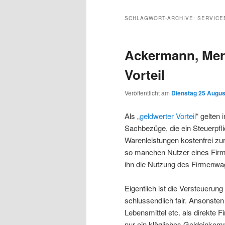
Inhalt
sekundären
SCHLAGWORT-ARCHIVE:
SERVICE
wechseln
Inhalt
Ackermann, Merk
wechseln
Vorteil
Veröffentlicht am
Dienstag 25 Augus
Als „
geldwerter Vorteil
“ gelten
Sachbezüge, die ein Steuerpflic
Warenleistungen kostenfrei zu
so manchen Nutzer eines Firme
ihn die Nutzung des Firmenwa
Eigentlich ist die Versteueru
schlussendlich fair. Ansonste
Lebensmittel etc. als direkte 
nur ein klägliches Geldeinkom