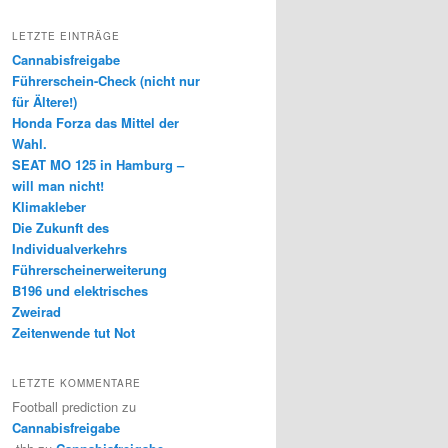
LETZTE EINTRÄGE
Cannabisfreigabe
Führerschein-Check (nicht nur
für Ältere!)
Honda Forza das Mittel der
Wahl.
SEAT MO 125 in Hamburg –
will man nicht!
Klimakleber
Die Zukunft des
Individualverkehrs
Führerscheinerweiterung
B196 und elektrisches
Zweirad
Zeitenwende tut Not
LETZTE KOMMENTARE
Football prediction
zu
Cannabisfreigabe