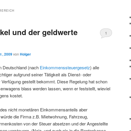
BEREICH
el und der geldwerte
1
t , 2009
von
Holger
 in Deutschland (nach
Einkommenssteuergesetz
) alle
htiger aufgrund seiner Tätigkeit als Dienst- oder
r Verfügung gestellt bekommt. Diese Regelung hat schon
nwagens blass werden lassen, wenn er feststellt, wieviel
gens kostet.
ng des nicht monetären Einkommensanteils aber
n würde die Firma z.B. Mietwohnung, Fahrzeug,
Firmenkosten von der Steuer absetzen und der Angestellte
men versteuern. (Naja, und auch nix in die Rentenkasse