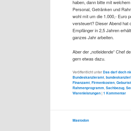
haben, dann bitte mit welche
Personal, Getränken und Rah
wohl mit um die 1.000,- Euro p
versteuert? Dieser Abend hat d
Empfänger in 2,5 Jahren erhält
ganzes Jahr arbeiten.
Aber der „notleidende“ Chef de
gern etwas dazu.
Veröffentlicht unter
Das darf doch ni
Bundeskanzleramt
,
bundeskanzler
Finanzamt
,
Firmenkosten
,
Geburts
Rahmenprogramm
,
Sachbezug
,
Se
Warenleistungen
|
1
Kommentar
Mastodon