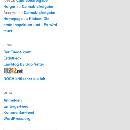
-thh
zu
Cannabisfreigabe
Holger
zu
Cannabisfreigabe
Anonym
zu
Cannabisfreigabe
Homepage
zu
Kisbee: Die
erste Inspektion und „Es wird
teuer“
LINKS
Der Tuedelkram
Erdstueck
Lawblog by Udo Vetter
NOCH kritischer als ich
META
Anmelden
Eintrags-Feed
Kommentar-Feed
WordPress.org