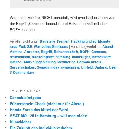
Wer seine Admins NICHT behudelt, wird eventuell erfahren was
der Begriff „Canossa“ bedeutet und Bekanntschaft mit dem
BOFH machen.
Veröffentlicht unter
Baustelle
,
Freiheit
,
Hacking und so
,
Musste
raus
,
Web 2.0
,
Wertvolles Sinnloses
|
Verschlagwortet mit
Abend
,
Admins
,
Attraktor
,
Begriff
,
Bekanntschaft
,
BOFH
,
Canossa
,
deutschland
,
Hackerspace
,
hamburg
,
hamburger
,
Interessent
,
Internet
,
Marketingabteilung
,
Mexikoring
,
Personenkreis
,
Serverschaben
,
Sysadminday
,
sysadmins
,
Umfeld
,
Umland
,
User
|
3
Kommentare
LETZTE EINTRÄGE
Cannabisfreigabe
Führerschein-Check (nicht nur für Ältere!)
Honda Forza das Mittel der Wahl.
SEAT MO 125 in Hamburg – will man nicht!
Klimakleber
Die Zukunft des Individualverkehrs