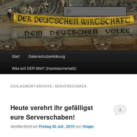
Politik, Wirtschaft, Soziales und Gesellschaft
Such
Reizzentrum
Hauptmenü
Start
Datenschutzerklärung
Zum
Zum
Was soll DER Mist? (Impressumersatz)
Inhalt
sekundären
wechseln
Inhalt
SCHLAGWORT-ARCHIVE:
SERVERSCHABEN
wechseln
Heute verehrt ihr gefälligst
3
eure Serverschaben!
Veröffentlicht am
Freitag 30 Juli , 2010
von
Holger