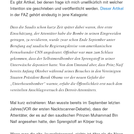
Es gibt Artikel, bei denen frage ich mich unwillkürlich mit welcher
Intention sie geschrieben und veröffentlicht werden.
Dieser Artikel
in der FAZ gehört eindeutig in jene Kategorie:
Dass die Saudis schon kurze Zeit später dabei waren, ihre erste
Einschätzung, der Attentäter habe die Bombe in seinen Eingeweiden
getragen, zu revidieren, wurde zwar schon Ende September unter
Berufung auf saudische Regierungskreise vom amerikanischen
Fernsehsender CNN angedeutet. Offenbar war man zum Schluss
gekommen, dass der Selbstmordbomber den Sprengstoff in seiner
Unterwäsche deponiert hatte. Von dem Umstand aber, dass Prinz Naif
bereits Anfang Oktober während seines Besuches in den Vereinigten
Staaten Präsident Barak Obama vor der neuen Gefahr der
„Unterhosenbomber“ warnte, erfuhr die Öffentlichkeit erst nach dem
vereitelten Anschlagsversuch des Detroit-Attentäters.
Mal kurz extrahieren: Man wusste bereits im September letzten
Jahres(VOR der ersten Nacktscanner-Debatte), dass der
Attentäter, der es auf den saudischen Prinzen Muhammad Bin
Naif angesehen hatte, den Sprengstoff an Körper trug.
Wenn man die alte Journalistenregel „nichts ist älter als die News