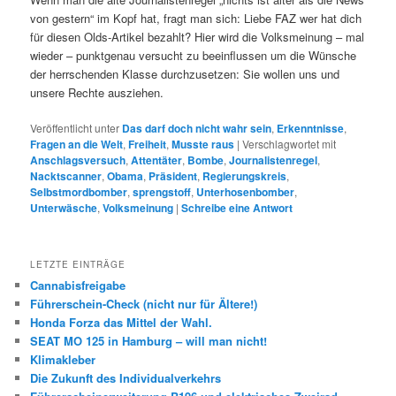
von gestern“ im Kopf hat, fragt man sich: Liebe FAZ wer hat dich
für diesen Olds-Artikel bezahlt? Hier wird die Volksmeinung – mal
wieder – punktgenau versucht zu beeinflussen um die Wünsche
der herrschenden Klasse durchzusetzen: Sie wollen uns und
unsere Rechte ausziehen.
Veröffentlicht unter
Das darf doch nicht wahr sein
,
Erkenntnisse
,
Fragen an die Welt
,
Freiheit
,
Musste raus
|
Verschlagwortet mit
Anschlagsversuch
,
Attentäter
,
Bombe
,
Journalistenregel
,
Nacktscanner
,
Obama
,
Präsident
,
Regierungskreis
,
Selbstmordbomber
,
sprengstoff
,
Unterhosenbomber
,
Unterwäsche
,
Volksmeinung
|
Schreibe eine Antwort
LETZTE EINTRÄGE
Cannabisfreigabe
Führerschein-Check (nicht nur für Ältere!)
Honda Forza das Mittel der Wahl.
SEAT MO 125 in Hamburg – will man nicht!
Klimakleber
Die Zukunft des Individualverkehrs