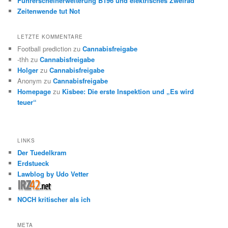
Führerscheinerweiterung B196 und elektrisches Zweirad
Zeitenwende tut Not
LETZTE KOMMENTARE
Football prediction
zu
Cannabisfreigabe
-thh
zu
Cannabisfreigabe
Holger
zu
Cannabisfreigabe
Anonym
zu
Cannabisfreigabe
Homepage
zu
Kisbee: Die erste Inspektion und „Es wird
teuer“
LINKS
Der Tuedelkram
Erdstueck
Lawblog by Udo Vetter
NOCH kritischer als ich
META