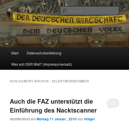
Politik, Wirtschaft, Soziales und Gesellschaft
Such
Reizzentrum
Hauptmenü
Start
Datenschutzerklärung
Zum
Zum
Was soll DER Mist? (Impressumersatz)
Inhalt
sekundären
wechseln
Inhalt
SCHLAGWORT-ARCHIVE:
SELBSTMORDBOMBER
wechseln
Auch die FAZ unterstützt die
Einführung des Nacktscanner
Veröffentlicht am
Montag 11 Januar , 2010
von
Holger