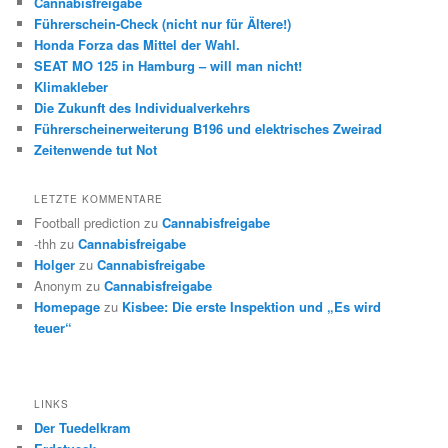
Cannabisfreigabe
Führerschein-Check (nicht nur für Ältere!)
Honda Forza das Mittel der Wahl.
SEAT MO 125 in Hamburg – will man nicht!
Klimakleber
Die Zukunft des Individualverkehrs
Führerscheinerweiterung B196 und elektrisches Zweirad
Zeitenwende tut Not
LETZTE KOMMENTARE
Football prediction
zu
Cannabisfreigabe
-thh
zu
Cannabisfreigabe
Holger
zu
Cannabisfreigabe
Anonym
zu
Cannabisfreigabe
Homepage
zu
Kisbee: Die erste Inspektion und „Es wird
teuer“
LINKS
Der Tuedelkram