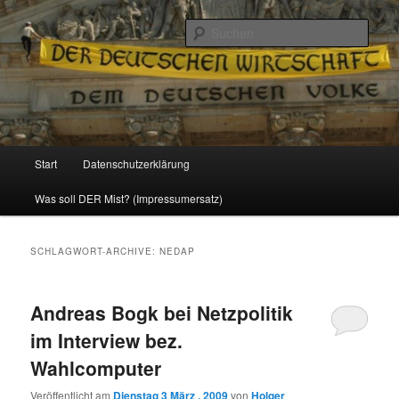
Politik, Wirtschaft, Soziales und Gesellschaft
Such
Reizzentrum
Hauptmenü
Start
Datenschutzerklärung
Zum
Zum
Was soll DER Mist? (Impressumersatz)
Inhalt
sekundären
wechseln
Inhalt
SCHLAGWORT-ARCHIVE:
NEDAP
wechseln
Andreas Bogk bei Netzpolitik
im Interview bez.
Wahlcomputer
Veröffentlicht am
Dienstag 3 März , 2009
von
Holger