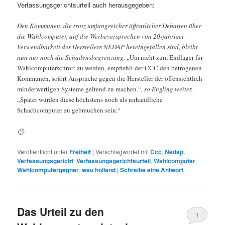
Verfassungsgerichtsurteil auch herausgegeben:
Den Kommunen, die trotz umfangreicher öffentlicher Debatten über
die Wahlcomputer, auf die Werbeversprechen von 20-jähriger
Verwendbarkeit des Herstellers NEDAP hereingefallen sind, bleibt
nun nur noch die Schadensbegrenzung.
„Um nicht zum Endlager für
Wahlcomputerschrott zu werden, empfiehlt der CCC den betrogenen
Kommunen, sofort Ansprüche gegen die Hersteller der offensichtlich
minderwertigen Systeme geltend zu machen.“
, so Engling weiter,
„Später würden diese höchstens noch als unhandliche
Schachcomputer zu gebrauchen sein.“
🙂
Veröffentlicht unter
Freiheit
|
Verschlagwortet mit
Ccc
,
Nedap
,
Verfassungsgericht
,
Verfassungsgerichtsurteil
,
Wahlcomputer
,
Wahlcomputergegner
,
wau holland
|
Schreibe eine Antwort
Das Urteil zu den
1