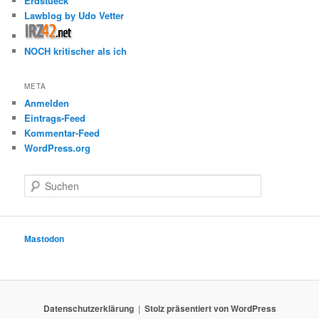
Erdstueck
Lawblog by Udo Vetter
NOCH kritischer als ich
META
Anmelden
Eintrags-Feed
Kommentar-Feed
WordPress.org
S
u
c
h
e
Mastodon
n
Datenschutzerklärung
Stolz präsentiert von WordPress