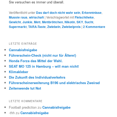
Sie versuchen es immer und überall.
Veröffentlicht unter
Das darf doch nicht wahr sein
,
Erkenntnisse
,
Musste raus
,
wirtschaft
|
Verschlagwortet mit
Fleischtheke
,
Gewicht
,
Junkie
,
Mett
,
Mettbröttchen
,
Nikotin
,
SKY
,
Sucht
,
Supermarkt
,
TARA-Taste
,
Zwiebeln
,
Zwiebelpreis
|
2
Kommentare
LETZTE EINTRÄGE
Cannabisfreigabe
Führerschein-Check (nicht nur für Ältere!)
Honda Forza das Mittel der Wahl.
SEAT MO 125 in Hamburg – will man nicht!
Klimakleber
Die Zukunft des Individualverkehrs
Führerscheinerweiterung B196 und elektrisches Zweirad
Zeitenwende tut Not
LETZTE KOMMENTARE
Football prediction
zu
Cannabisfreigabe
-thh
zu
Cannabisfreigabe