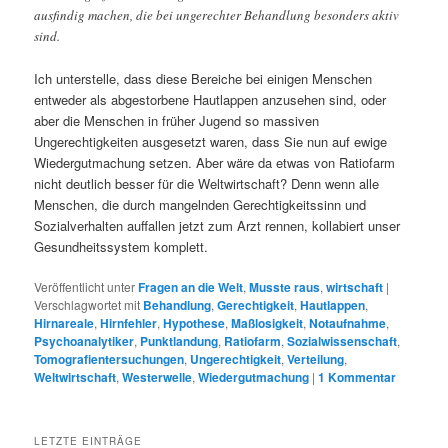
ausfindig machen, die bei ungerechter Behandlung besonders aktiv
sind.
Ich unterstelle, dass diese Bereiche bei einigen Menschen
entweder als abgestorbene Hautlappen anzusehen sind, oder
aber die Menschen in früher Jugend so massiven
Ungerechtigkeiten ausgesetzt waren, dass Sie nun auf ewige
Wiedergutmachung setzen. Aber wäre da etwas von Ratiofarm
nicht deutlich besser für die Weltwirtschaft? Denn wenn alle
Menschen, die durch mangelnden Gerechtigkeitssinn und
Sozialverhalten auffallen jetzt zum Arzt rennen, kollabiert unser
Gesundheitssystem komplett.
Veröffentlicht unter
Fragen an die Welt
,
Musste raus
,
wirtschaft
|
Verschlagwortet mit
Behandlung
,
Gerechtigkeit
,
Hautlappen
,
Hirnareale
,
Hirnfehler
,
Hypothese
,
Maßlosigkeit
,
Notaufnahme
,
Psychoanalytiker
,
Punktlandung
,
Ratiofarm
,
Sozialwissenschaft
,
Tomografientersuchungen
,
Ungerechtigkeit
,
Verteilung
,
Weltwirtschaft
,
Westerwelle
,
Wiedergutmachung
|
1
Kommentar
LETZTE EINTRÄGE