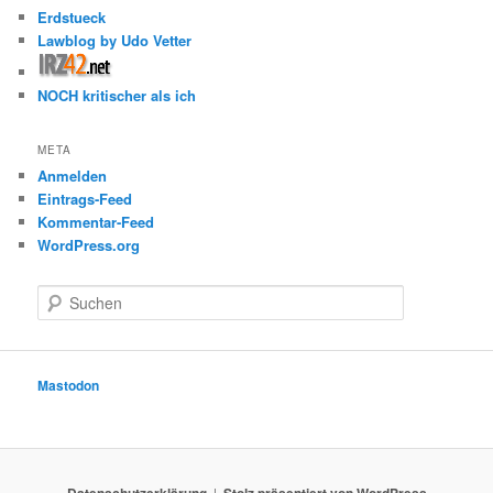
Erdstueck
Lawblog by Udo Vetter
NOCH kritischer als ich
META
Anmelden
Eintrags-Feed
Kommentar-Feed
WordPress.org
S
u
c
h
e
Mastodon
n
Datenschutzerklärung
Stolz präsentiert von WordPress