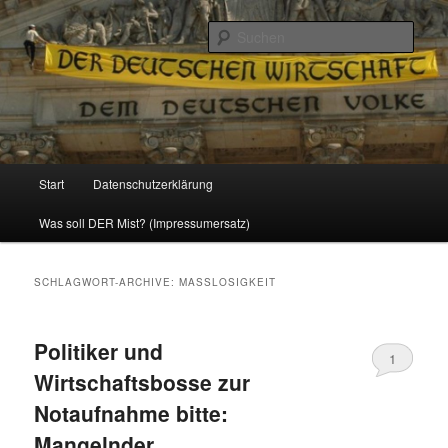
Politik, Wirtschaft, Soziales und Gesellschaft
Such
Reizzentrum
Hauptmenü
Start
Datenschutzerklärung
Zum
Zum
Was soll DER Mist? (Impressumersatz)
Inhalt
sekundären
wechseln
Inhalt
SCHLAGWORT-ARCHIVE:
MASSLOSIGKEIT
wechseln
Politiker und
1
Wirtschaftsbosse zur
Notaufnahme bitte:
Mangelnder