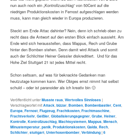
nun auch noch ein „Kontrollzuschlag“ von 50Cent auf die
niedrigen Produktionskosten in Fernost aufgeschlagen werden
muss, kann man gleich wieder in Europa produzieren.
Steckt am Ende Attac dahinter? Nein, denn ich schrieb oben zu
recht dass die Antwort auf den ersten Blick einfach aussieht. Am
Ende wird sich herausstellen, dass Mappus, Rech und Grube
hinter den Bomben stehen. Denn damit wird Attack und somit
auch der Schlichter Heiner Geissler diskreditiert. Und für das
Hohe Ziel Stuttgart 21 ist jedes Mittel recht.
Schon seltsam, auf was für beknackte Gedanken man
heutzutage kommen kann. Wer Obiges ernst nimmt hat selbst
schuld – oder ist paranoider als ich kreativ bin 🙂
Veröffentlicht unter
Musste raus
,
Wertvolles Sinnloses
|
Verschlagwortet mit
Attack
,
bizzar
,
Bomben
,
Bombenbastler
,
Cent
,
Europa
,
Fernost
,
Flugzeug
,
Frachtkosten
,
Frachtmaschine
,
Frachtverkehr
,
Geißler
,
Globalisierungsgegner
,
Grube
,
Heiner
,
Kontrolle
,
Kontrollzuschlag
,
Machtsystemen
,
Mappus
,
Mensch
,
Minustemperatur
,
panik
,
Produktionskosten
,
Qaida
,
Rech
,
Schlichter
,
stuttgart
,
Unterhosenbomber
,
Verbindung
|
6