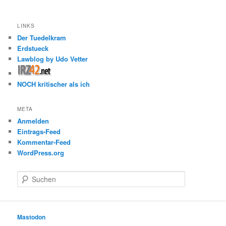
LINKS
Der Tuedelkram
Erdstueck
Lawblog by Udo Vetter
NOCH kritischer als ich
META
Anmelden
Eintrags-Feed
Kommentar-Feed
WordPress.org
S
u
c
h
e
Mastodon
n