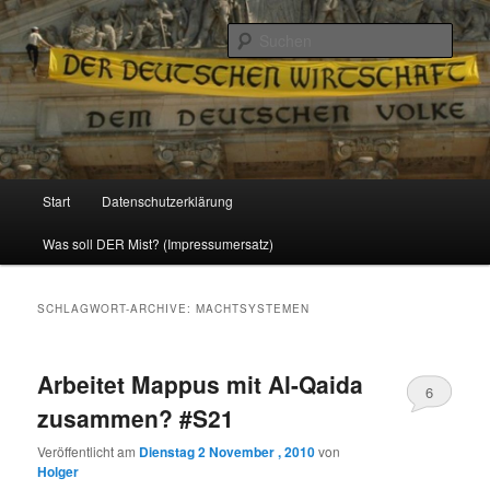
Politik, Wirtschaft, Soziales und Gesellschaft
Such
Reizzentrum
Hauptmenü
Start
Datenschutzerklärung
Zum
Zum
Was soll DER Mist? (Impressumersatz)
Inhalt
sekundären
wechseln
Inhalt
SCHLAGWORT-ARCHIVE:
MACHTSYSTEMEN
wechseln
Arbeitet Mappus mit Al-Qaida
6
zusammen? #S21
Veröffentlicht am
Dienstag 2 November , 2010
von
Holger