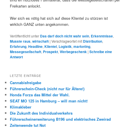
Freikarten anlockt.
Wer sich es nötig hat sich auf diese Klientel zu stürzen ist
wirklich GANZ unten angekommen.
Veröffentlicht unter
Das darf doch nicht wahr sein
,
Erkenntnisse
,
Musste raus
,
wirtschaft
|
Verschlagwortet mit
Distribution
,
Erfahrung
,
Headline
,
Klientel
,
Logistik
,
marketing
,
Messegesellschaft
,
Prospekt
,
Werbegeschenk
|
Schreibe eine
Antwort
LETZTE EINTRÄGE
Cannabisfreigabe
Führerschein-Check (nicht nur für Ältere!)
Honda Forza das Mittel der Wahl.
SEAT MO 125 in Hamburg – will man nicht!
Klimakleber
Die Zukunft des Individualverkehrs
Führerscheinerweiterung B196 und elektrisches Zweirad
Zeitenwende tut Not