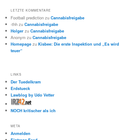
LETZTE KOMMENTARE
Football prediction
zu
Cannabisfreigabe
-thh
zu
Cannabisfreigabe
Holger
zu
Cannabisfreigabe
Anonym
zu
Cannabisfreigabe
Homepage
zu
Kisbee: Die erste Inspektion und „Es wird
teuer“
LINKS
Der Tuedelkram
Erdstueck
Lawblog by Udo Vetter
NOCH kritischer als ich
META
Anmelden
Eintrags-Feed