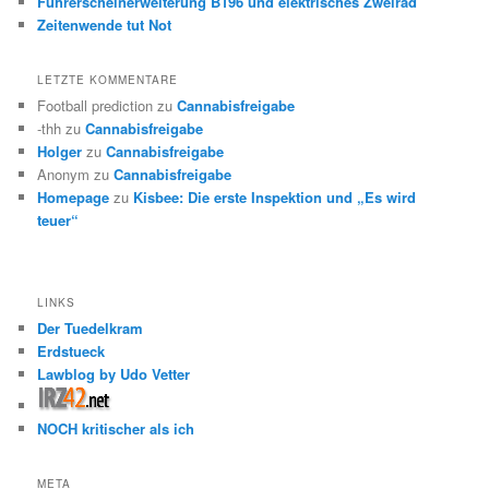
Führerscheinerweiterung B196 und elektrisches Zweirad
Zeitenwende tut Not
LETZTE KOMMENTARE
Football prediction
zu
Cannabisfreigabe
-thh
zu
Cannabisfreigabe
Holger
zu
Cannabisfreigabe
Anonym
zu
Cannabisfreigabe
Homepage
zu
Kisbee: Die erste Inspektion und „Es wird
teuer“
LINKS
Der Tuedelkram
Erdstueck
Lawblog by Udo Vetter
NOCH kritischer als ich
META