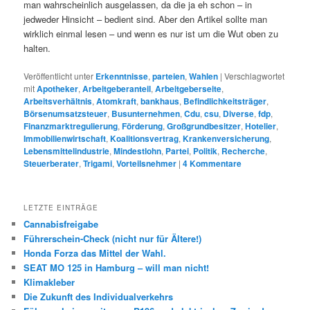
man wahrscheinlich ausgelassen, da die ja eh schon – in
jedweder Hinsicht – bedient sind. Aber den Artikel sollte man
wirklich einmal lesen – und wenn es nur ist um die Wut oben zu
halten.
Veröffentlicht unter
Erkenntnisse
,
parteien
,
Wahlen
|
Verschlagwortet
mit
Apotheker
,
Arbeitgeberanteil
,
Arbeitgeberseite
,
Arbeitsverhältnis
,
Atomkraft
,
bankhaus
,
Befindlichkeitsträger
,
Börsenumsatzsteuer
,
Busunternehmen
,
Cdu
,
csu
,
Diverse
,
fdp
,
Finanzmarktregulierung
,
Förderung
,
Großgrundbesitzer
,
Hotelier
,
Immobilienwirtschaft
,
Koalitionsvertrag
,
Krankenversicherung
,
Lebensmittelindustrie
,
Mindestlohn
,
Partei
,
Politik
,
Recherche
,
Steuerberater
,
Trigami
,
Vorteilsnehmer
|
4
Kommentare
LETZTE EINTRÄGE
Cannabisfreigabe
Führerschein-Check (nicht nur für Ältere!)
Honda Forza das Mittel der Wahl.
SEAT MO 125 in Hamburg – will man nicht!
Klimakleber
Die Zukunft des Individualverkehrs