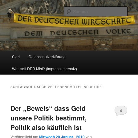
Politik, Wirtschaft, Soziales und Gesellschaft
Such
Reizzentrum
Hauptmenü
Start
Datenschutzerklärung
Zum
Zum
Was soll DER Mist? (Impressumersatz)
Inhalt
sekundären
wechseln
Inhalt
SCHLAGWORT-ARCHIVE:
LEBENSMITTELINDUSTRIE
wechseln
Der „Beweis“ dass Geld
4
unsere Politik bestimmt,
Politik also käuflich ist
Veröffentlicht am
Mittwoch 20 Januar , 2010
von