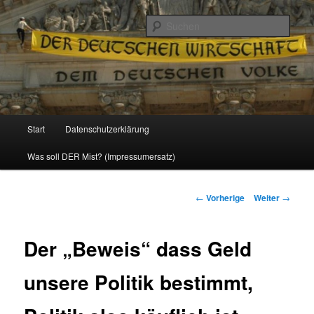
Politik, Wirtschaft, Soziales und Gesellschaft
Such
Reizzentrum
Hauptmenü
Start
Datenschutzerklärung
Zum
Was soll DER Mist? (Impressumersatz)
Inhalt
wechseln
Beitrags-
←
Vorherige
Weiter
→
Navigation
Der „Beweis“ dass Geld
unsere Politik bestimmt,