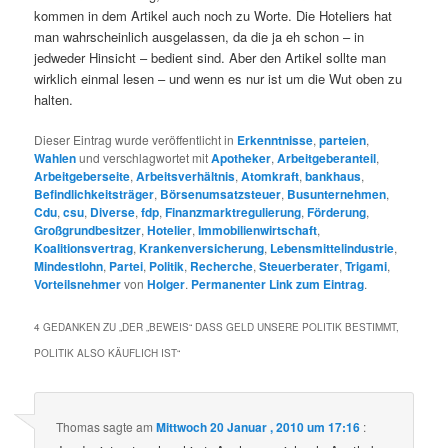
kommen in dem Artikel auch noch zu Worte. Die Hoteliers hat
man wahrscheinlich ausgelassen, da die ja eh schon – in
jedweder Hinsicht – bedient sind. Aber den Artikel sollte man
wirklich einmal lesen – und wenn es nur ist um die Wut oben zu
halten.
Dieser Eintrag wurde veröffentlicht in
Erkenntnisse
,
parteien
,
Wahlen
und verschlagwortet mit
Apotheker
,
Arbeitgeberanteil
,
Arbeitgeberseite
,
Arbeitsverhältnis
,
Atomkraft
,
bankhaus
,
Befindlichkeitsträger
,
Börsenumsatzsteuer
,
Busunternehmen
,
Cdu
,
csu
,
Diverse
,
fdp
,
Finanzmarktregulierung
,
Förderung
,
Großgrundbesitzer
,
Hotelier
,
Immobilienwirtschaft
,
Koalitionsvertrag
,
Krankenversicherung
,
Lebensmittelindustrie
,
Mindestlohn
,
Partei
,
Politik
,
Recherche
,
Steuerberater
,
Trigami
,
Vorteilsnehmer
von
Holger
.
Permanenter Link zum Eintrag
.
4 GEDANKEN ZU „
DER „BEWEIS“ DASS GELD UNSERE POLITIK BESTIMMT,
POLITIK ALSO KÄUFLICH IST
“
Thomas
sagte am
Mittwoch 20 Januar , 2010 um 17:16
: