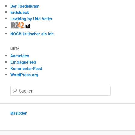
Der Tuedelkram
Erdstueck
Lawblog by Udo Vetter
NOCH kritischer als ich
META
Anmelden
Eintrags-Feed
Kommentar-Feed
WordPress.org
S
u
c
h
e
Mastodon
n