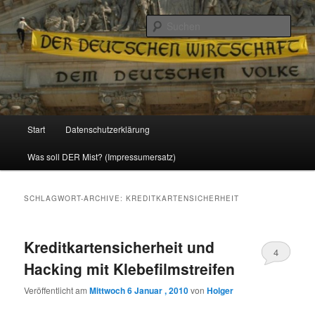
Politik, Wirtschaft, Soziales und Gesellschaft
Such
Reizzentrum
Hauptmenü
Start
Datenschutzerklärung
Zum
Zum
Was soll DER Mist? (Impressumersatz)
Inhalt
sekundären
wechseln
Inhalt
SCHLAGWORT-ARCHIVE:
KREDITKARTENSICHERHEIT
wechseln
Kreditkartensicherheit und
4
Hacking mit Klebefilmstreifen
Veröffentlicht am
Mittwoch 6 Januar , 2010
von
Holger