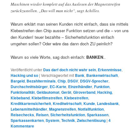
Maschinen wieder komplett auf das Auslesen der Magnetstreifen
zurückzustellen. „Das will man nicht“, sagt Achilles.
Warum erklärt man seinen Kunden nicht einfach, dass sie mittels
Klebestreifen den Chip ausser Funktion setzen und die – von uns
den Kunden! teuer bezahlte – Sicherheitsfunktion einfach
umgehen sollen? Oder wäre das dann doch ZU peinlich?
Warum so viele Worte, sag doch einfach:
BANKEN
..
Veröffentlicht unter
Das darf doch nicht wahr sein
,
Erkenntnisse
,
Hacking und so
|
Verschlagwortet mit
Bank
,
Bankenwirtschaft
,
Bargeld
,
Bezahlterminals
,
Chip
,
DSGV
,
DSGV-Sprecher
,
Durchschnittsbürger
,
EC-Karte
,
Einzelhändler
,
Funktion
,
Funktionalität
,
Geldautomat
,
Gerät
,
Giroverband
,
Hacking
,
Klebeband
,
Klebefilmstreifen
,
Klebestreifen
,
Kreditkartensicherheit
,
Kreditwirtschaft
,
Kunde
,
Landesbank
,
Lebensmittelhändler
,
Magnetstreifen
,
Notfallfunktion
,
Reisechecks
,
Reisen
,
Sicherheitsfunktion
,
Sparkassen
,
Sparkassenkarten
,
System
,
Technik
,
Zwischenlösung
|
4
Kommentare