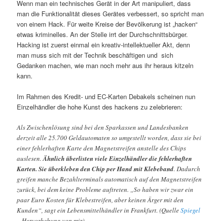
Wenn man ein technisches Gerät in der Art manipuliert, dass
man die Funktionalität dieses Gerätes verbessert, so spricht man
von einem Hack. Für weite Kreise der Bevölkerung ist „hacken“
etwas kriminelles. An der Stelle irrt der Durchschnittsbürger.
Hacking ist zuerst einmal ein kreativ-intellektueller Akt, denn
man muss sich mit der Technik beschäftigen und sich
Gedanken machen, wie man noch mehr aus ihr heraus kitzeln
kann.
Im Rahmen des Kredit- und EC-Karten Debakels scheinen nun
Einzelhändler die hohe Kunst des hackens zu zelebrieren:
Als Zwischenlösung sind bei den Sparkassen und Landesbanken
derzeit alle 25.700 Geldautomaten so umgestellt worden, dass sie bei
einer fehlerhaften Karte den Magnetstreifen anstelle des Chips
auslesen.
Ähnlich überlisten viele Einzelhändler die fehlerhaften
Karten. Sie überkleben den Chip per Hand mit Klebeband
. Dadurch
greifen manche Bezahlterminals automatisch auf den Magnetstreifen
zurück, bei dem keine Probleme auftreten. „So haben wir zwar ein
paar Euro Kosten für Klebestreifen, aber keinen Ärger mit den
Kunden“, sagt ein Lebensmittelhändler in Frankfurt. (Quelle
Spiegel
– Hervorhebung von mir)