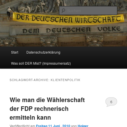
Politik, Wirtschaft, Soziales und Gesellschaft
Such
Reizzentrum
Hauptmenü
Start
Datenschutzerklärung
Zum
Zum
Was soll DER Mist? (Impressumersatz)
Inhalt
sekundären
wechseln
Inhalt
SCHLAGWORT-ARCHIVE:
KLIENTENPOLITIK
wechseln
Wie man die Wählerschaft
6
der FDP rechnerisch
ermitteln kann
Veröffentlicht am
Freitag 11 Juni , 2010
von
Holger