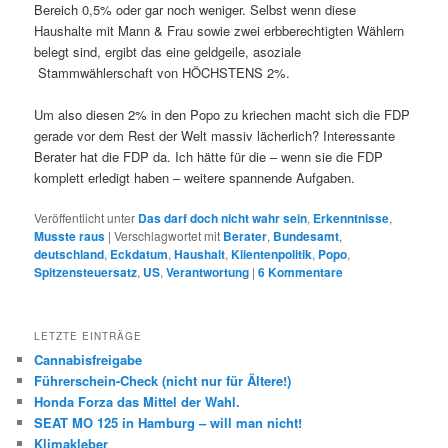
Bereich 0,5% oder gar noch weniger. Selbst wenn diese
Haushalte mit Mann & Frau sowie zwei erbberechtigten Wählern
belegt sind, ergibt das eine geldgeile, asoziale
Stammwählerschaft von HÖCHSTENS 2%.
Um also diesen 2% in den Popo zu kriechen macht sich die FDP
gerade vor dem Rest der Welt massiv lächerlich? Interessante
Berater hat die FDP da. Ich hätte für die – wenn sie die FDP
komplett erledigt haben – weitere spannende Aufgaben.
Veröffentlicht unter
Das darf doch nicht wahr sein
,
Erkenntnisse
,
Musste raus
|
Verschlagwortet mit
Berater
,
Bundesamt
,
deutschland
,
Eckdatum
,
Haushalt
,
Klientenpolitik
,
Popo
,
Spitzensteuersatz
,
US
,
Verantwortung
|
6
Kommentare
LETZTE EINTRÄGE
Cannabisfreigabe
Führerschein-Check (nicht nur für Ältere!)
Honda Forza das Mittel der Wahl.
SEAT MO 125 in Hamburg – will man nicht!
Klimakleber