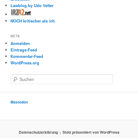
Lawblog by Udo Vetter
NOCH kritischer als ich
META
Anmelden
Eintrags-Feed
Kommentar-Feed
WordPress.org
S
u
c
h
e
Mastodon
n
Datenschutzerklärung
Stolz präsentiert von WordPress