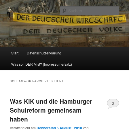
Politik, Wirtschaft, Soziales und Gesellschaft
Such
Reizzentrum
Hauptmenü
Start
Datenschutzerklärung
Zum
Zum
Was soll DER Mist? (Impressumersatz)
Inhalt
sekundären
wechseln
Inhalt
SCHLAGWORT-ARCHIVE:
KLIENT
wechseln
Was KiK und die Hamburger
2
Schulreform gemeinsam
haben
Veröffentlicht am
Donnerstag 5 August , 2010
von