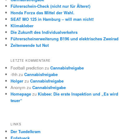
Führerschein-Check (nicht nur für Ältere!)
Honda Forza das Mittel der Wahl.
SEAT MO 125 in Hamburg – will man nicht!
Klimakleber
Die Zukunft des Individualverkehrs
Führerscheinerweiterung B196 und elektrisches Zweirad
Zeitenwende tut Not
LETZTE KOMMENTARE
Football prediction
zu
Cannabisfreigabe
-thh
zu
Cannabisfreigabe
Holger
zu
Cannabisfreigabe
Anonym
zu
Cannabisfreigabe
Homepage
zu
Kisbee: Die erste Inspektion und „Es wird
teuer“
LINKS
Der Tuedelkram
Erdstueck