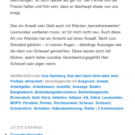
Fresse halten und froh sein, dass er überhaupt etwas von uns
kriegt.
Das ein Anwalt sein Geld auch mit Klienten „bemerkenswerten“
Leumundes verdienen muss, ist für mich nicht neu. Auch diese
Art von Klienten hat ein Anrecht auf einen Anwalt. Nicht zum
Standard gehören – in meinen Augen – allerdings Aussagen wie
die oben von Scheuerl gemachten. Diese lassen doch tief
blicken, welch tiefes soziales Verantwortungsgefühl Herr
Scheuerl sein eigen nennt.
Veröffentlicht unter
Aus Hamburg
,
Das darf doch nicht wahr sein
,
Freiheit
,
wirtschaft
|
Verschlagwortet mit
Anspruch
,
Anwalt
,
Arbeitgeber
,
Arbeitslosen
,
Aushilfe
,
Aussage
,
Baden
,
Bangladesch
,
Bekleidungsdiscounters
,
Bekleidungskette
,
Broterwerb
,
Geld
,
Hartz
,
Initiative
,
Initiator
,
kik
,
Klient
,
Leumundes
,
MOPO
,
Parallele
,
Penner
,
Rechtsanwalt
,
Scheuer
,
Scheuerl
,
Schulreform
,
Verhalten
,
Volksabstimmung
,
Walter
|
2
Kommentare
LETZTE EINTRÄGE
Cannabisfreigabe