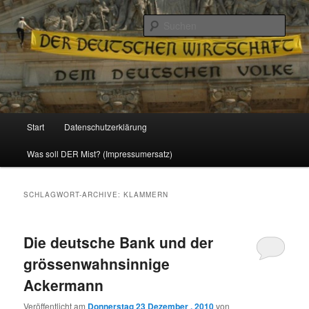
Politik, Wirtschaft, Soziales und Gesellschaft
Such
Reizzentrum
Hauptmenü
Start
Datenschutzerklärung
Zum
Zum
Was soll DER Mist? (Impressumersatz)
Inhalt
sekundären
wechseln
Inhalt
SCHLAGWORT-ARCHIVE:
KLAMMERN
wechseln
Die deutsche Bank und der
grössenwahnsinnige
Ackermann
Veröffentlicht am
Donnerstag 23 Dezember , 2010
von