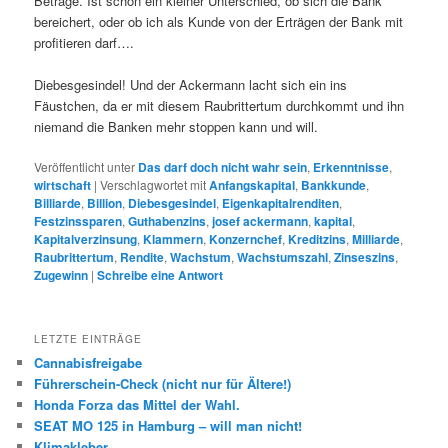
Beträge. Ist schon ein kleiner Unterschied, ob sich die Bank
bereichert, oder ob ich als Kunde von der Erträgen der Bank mit
profitieren darf….
Diebesgesindel! Und der Ackermann lacht sich ein ins
Fäustchen, da er mit diesem Raubrittertum durchkommt und ihn
niemand die Banken mehr stoppen kann und will.
Veröffentlicht unter
Das darf doch nicht wahr sein
,
Erkenntnisse
,
wirtschaft
|
Verschlagwortet mit
Anfangskapital
,
Bankkunde
,
Billiarde
,
Billion
,
Diebesgesindel
,
Eigenkapitalrenditen
,
Festzinssparen
,
Guthabenzins
,
josef ackermann
,
kapital
,
Kapitalverzinsung
,
Klammern
,
Konzernchef
,
Kreditzins
,
Milliarde
,
Raubrittertum
,
Rendite
,
Wachstum
,
Wachstumszahl
,
Zinseszins
,
Zugewinn
|
Schreibe eine Antwort
LETZTE EINTRÄGE
Cannabisfreigabe
Führerschein-Check (nicht nur für Ältere!)
Honda Forza das Mittel der Wahl.
SEAT MO 125 in Hamburg – will man nicht!
Klimakleber