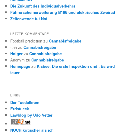
Die Zukunft des Individualverkehrs
Führerscheinerweiterung B196 und elektrisches Zweirad
Zeitenwende tut Not
LETZTE KOMMENTARE
Football prediction
zu
Cannabisfreigabe
-thh
zu
Cannabisfreigabe
Holger
zu
Cannabisfreigabe
Anonym
zu
Cannabisfreigabe
Homepage
zu
Kisbee: Die erste Inspektion und „Es wird
teuer“
LINKS
Der Tuedelkram
Erdstueck
Lawblog by Udo Vetter
NOCH kritischer als ich