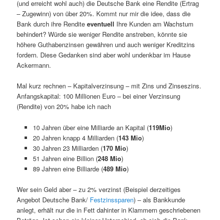
(und erreicht wohl auch) die Deutsche Bank eine Rendite (Ertrag
– Zugewinn) von über 20%. Kommt nur mir die idee, dass die
Bank durch ihre Rendite
eventuell
Ihre Kunden am Wachstum
behindert? Würde sie weniger Rendite anstreben, könnte sie
höhere Guthabenzinsen gewähren und auch weniger Kreditzins
fordern. Diese Gedanken sind aber wohl undenkbar im Hause
Ackermann.
Mal kurz rechnen – Kapitalverzinsung – mit Zins und Zinseszins.
Anfangskapital: 100 Millionen Euro – bei einer Verzinsung
(Rendite) von 20% habe ich nach
10 Jahren über eine Milliarde an Kapital (
119Mio
)
20 Jahren knapp 4 Milliarden (
143 Mio
)
30 Jahren 23 Milliarden (
170 Mio
)
51 Jahren eine Billion (
248 Mio
)
89 Jahren eine Billiarde (
489 Mio
)
Wer sein Geld aber – zu 2% verzinst (Beispiel derzeitiges
Angebot Deutsche Bank/
Festzinssparen
) – als Bankkunde
anlegt, erhält nur die in Fett dahinter in Klammern geschriebenen