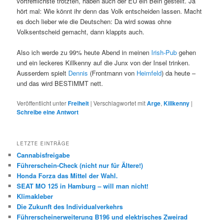
vortrefflichste trotzten, haben auch der EU ein Bein gestellt. Ja
hört mal: Wie könnt ihr denn das Volk entscheiden lassen. Macht
es doch lieber wie die Deutschen: Da wird sowas ohne
Volksentscheid gemacht, dann klappts auch.
Also ich werde zu 99% heute Abend in meinen
Irish-Pub
gehen
und ein leckeres Killkenny auf die Junx von der Insel trinken.
Ausserdem spielt
Dennis
(Frontmann von
Heimfeld
) da heute –
und das wird BESTIMMT nett.
Veröffentlicht unter
Freiheit
|
Verschlagwortet mit
Arge
,
Killkenny
|
Schreibe eine Antwort
LETZTE EINTRÄGE
Cannabisfreigabe
Führerschein-Check (nicht nur für Ältere!)
Honda Forza das Mittel der Wahl.
SEAT MO 125 in Hamburg – will man nicht!
Klimakleber
Die Zukunft des Individualverkehrs
Führerscheinerweiterung B196 und elektrisches Zweirad