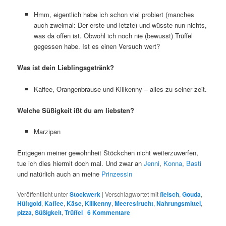
Hmm, eigentlich habe ich schon viel probiert (manches
auch zweimal: Der erste und letzte) und wüsste nun nichts,
was da offen ist. Obwohl ich noch nie (bewusst) Trüffel
gegessen habe. Ist es einen Versuch wert?
Was ist dein Lieblingsgetränk?
Kaffee, Orangenbrause und Killkenny – alles zu seiner zeit.
Welche Süßigkeit ißt du am liebsten?
Marzipan
Entgegen meiner gewohnheit Stöckchen nicht weiterzuwerfen,
tue ich dies hiermit doch mal. Und zwar an
Jenni
,
Konna
,
Basti
und natürlich auch an meine
Prinzessin
Veröffentlicht unter
Stockwerk
|
Verschlagwortet mit
fleisch
,
Gouda
,
Hüftgold
,
Kaffee
,
Käse
,
Killkenny
,
Meeresfrucht
,
Nahrungsmittel
,
pizza
,
Süßigkeit
,
Trüffel
|
6
Kommentare