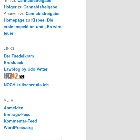
-thh
zu
Cannabisfreigabe
Holger
zu
Cannabisfreigabe
Anonym
zu
Cannabisfreigabe
Homepage
zu
Kisbee: Die
erste Inspektion und „Es wird
teuer“
LINKS
Der Tuedelkram
Erdstueck
Lawblog by Udo Vetter
NOCH kritischer als ich
META
Anmelden
Eintrags-Feed
Kommentar-Feed
WordPress.org