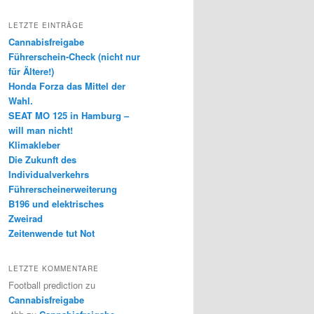
LETZTE EINTRÄGE
Cannabisfreigabe
Führerschein-Check (nicht nur
für Ältere!)
Honda Forza das Mittel der
Wahl.
SEAT MO 125 in Hamburg –
will man nicht!
Klimakleber
Die Zukunft des
Individualverkehrs
Führerscheinerweiterung
B196 und elektrisches
Zweirad
Zeitenwende tut Not
LETZTE KOMMENTARE
Football prediction
zu
Cannabisfreigabe