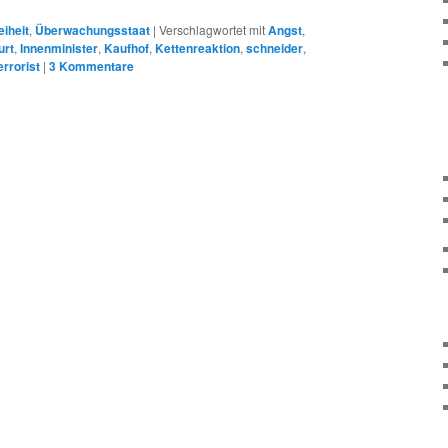
eiheit
,
Überwachungsstaat
|
Verschlagwortet mit
Angst
,
urt
,
Innenminister
,
Kaufhof
,
Kettenreaktion
,
schneider
,
errorist
|
3
Kommentare