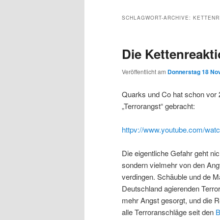
Inhalt
sekundären
SCHLAGWORT-ARCHIVE:
KETTENR
wechseln
Inhalt
Die Kettenreakt
wechseln
Veröffentlicht am
Donnerstag 18 No
Quarks und Co hat schon vor 
„Terrorangst“ gebracht:
httpv://www.youtube.com/wa
Die eigentliche Gefahr geht nic
sondern vielmehr von den Angt
verdingen. Schäuble und de Maiz
Deutschland agierenden Terror
mehr Angst gesorgt, und die 
alle Terroranschläge seit den
B