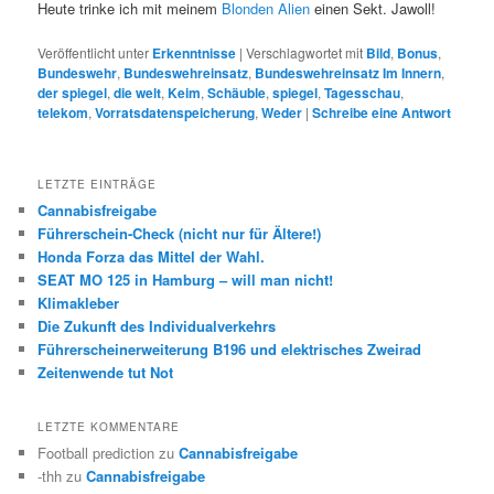
Heute trinke ich mit meinem
Blonden Alien
einen Sekt. Jawoll!
Veröffentlicht unter
Erkenntnisse
|
Verschlagwortet mit
Bild
,
Bonus
,
Bundeswehr
,
Bundeswehreinsatz
,
Bundeswehreinsatz Im Innern
,
der spiegel
,
die welt
,
Keim
,
Schäuble
,
spiegel
,
Tagesschau
,
telekom
,
Vorratsdatenspeicherung
,
Weder
|
Schreibe eine Antwort
LETZTE EINTRÄGE
Cannabisfreigabe
Führerschein-Check (nicht nur für Ältere!)
Honda Forza das Mittel der Wahl.
SEAT MO 125 in Hamburg – will man nicht!
Klimakleber
Die Zukunft des Individualverkehrs
Führerscheinerweiterung B196 und elektrisches Zweirad
Zeitenwende tut Not
LETZTE KOMMENTARE
Football prediction
zu
Cannabisfreigabe
-thh
zu
Cannabisfreigabe