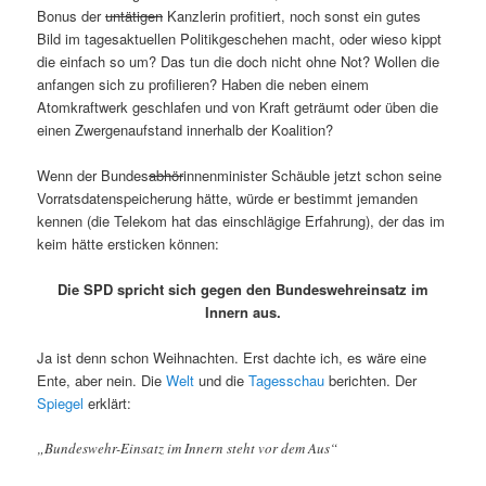
Bonus der
untätigen
Kanzlerin profitiert, noch sonst ein gutes
Bild im tagesaktuellen Politikgeschehen macht, oder wieso kippt
die einfach so um? Das tun die doch nicht ohne Not? Wollen die
anfangen sich zu profilieren? Haben die neben einem
Atomkraftwerk geschlafen und von Kraft geträumt oder üben die
einen Zwergenaufstand innerhalb der Koalition?
Wenn der Bundes
abhör
innenminister Schäuble jetzt schon seine
Vorratsdatenspeicherung hätte, würde er bestimmt jemanden
kennen (die Telekom hat das einschlägige Erfahrung), der das im
keim hätte ersticken können:
Die SPD spricht sich gegen den Bundeswehreinsatz im
Innern aus.
Ja ist denn schon Weihnachten. Erst dachte ich, es wäre eine
Ente, aber nein. Die
Welt
und die
Tagesschau
berichten. Der
Spiegel
erklärt:
„Bundeswehr-Einsatz im Innern steht vor dem Aus“