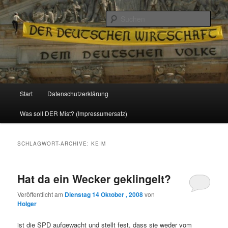
Politik, Wirtschaft, Soziales und Gesellschaft
Such
Reizzentrum
Hauptmenü
Start
Datenschutzerklärung
Zum
Zum
Was soll DER Mist? (Impressumersatz)
Inhalt
sekundären
wechseln
Inhalt
SCHLAGWORT-ARCHIVE:
KEIM
wechseln
Hat da ein Wecker geklingelt?
Veröffentlicht am
Dienstag 14 Oktober , 2008
von
Holger
ist die SPD aufgewacht und stellt fest, dass sie weder vom