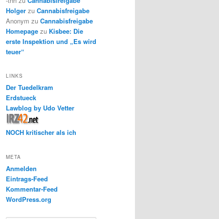
-thh
zu
Cannabisfreigabe
Holger
zu
Cannabisfreigabe
Anonym
zu
Cannabisfreigabe
Homepage
zu
Kisbee: Die
erste Inspektion und „Es wird
teuer“
LINKS
Der Tuedelkram
Erdstueck
Lawblog by Udo Vetter
NOCH kritischer als ich
META
Anmelden
Eintrags-Feed
Kommentar-Feed
WordPress.org