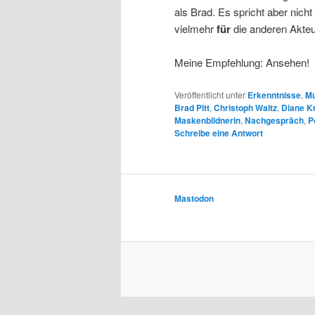
als Brad. Es spricht aber nich
vielmehr
für
die anderen Akteu
Meine Empfehlung: Ansehen!
Veröffentlicht unter
Erkenntnisse
,
Mu
Brad Pitt
,
Christoph Waltz
,
Diane K
Maskenbildnerin
,
Nachgespräch
,
P
Schreibe eine Antwort
Mastodon