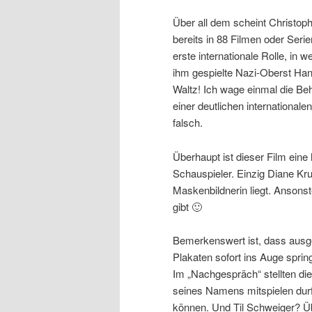
Über all dem scheint Christop
bereits in 88 Filmen oder Seri
erste internationale Rolle, in 
ihm gespielte Nazi-Oberst Han
Waltz! Ich wage einmal die Beh
einer deutlichen international
falsch.
Überhaupt ist dieser Film ein
Schauspieler. Einzig Diane Kru
Maskenbildnerin liegt. Ansons
gibt 🙂
Bemerkenswert ist, dass ausge
Plakaten sofort ins Auge spring
Im „Nachgespräch“ stellten die
seines Namens mitspielen durft
können. Und Til Schweiger? Üb