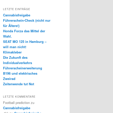
LETZTE EINTRÄGE
Cannabisfreigabe
Führerschein-Check (nicht nur
für Ältere!)
Honda Forza das Mittel der
Wahl.
SEAT MO 125 in Hamburg –
will man nicht!
Klimakleber
Die Zukunft des
Individualverkehrs
Führerscheinerweiterung
B196 und elektrisches
Zweirad
Zeitenwende tut Not
LETZTE KOMMENTARE
Football prediction
zu
Cannabisfreigabe