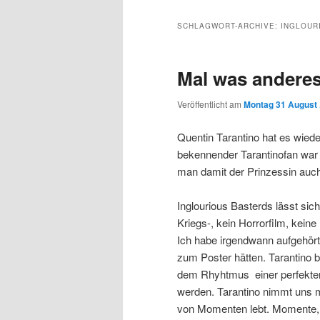
Inhalt
sekundären
SCHLAGWORT-ARCHIVE:
INGLOUR
wechseln
Inhalt
Mal was anderes
wechseln
Veröffentlicht am
Montag 31 August 
Quentin Tarantino hat es wiede
bekennender Tarantinofan war 
man damit der Prinzessin auch
Inglourious Basterds lässt sich
Kriegs-, kein Horrorfilm, keine
Ich habe irgendwann aufgehört 
zum Poster hätten. Tarantino 
dem Rhyhtmus einer perfekten 
werden. Tarantino nimmt uns mi
von Momenten lebt. Momente, d