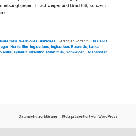
t unebdingt gegen Til Schweiger und Brad Pitt, sondern
re.
sste raus
,
Wertvolles Sinnloses
|
Verschlagwortet mit
Basterds
,
ruger
,
Horrorfilm
,
Inglourious
,
Inglourious Basterds
,
Landa
,
otential
,
Quentin Tarantino
,
Rhyhtmus
,
Schweiger
,
Tarantinofan
|
Datenschutzerklärung
Stolz präsentiert von WordPress