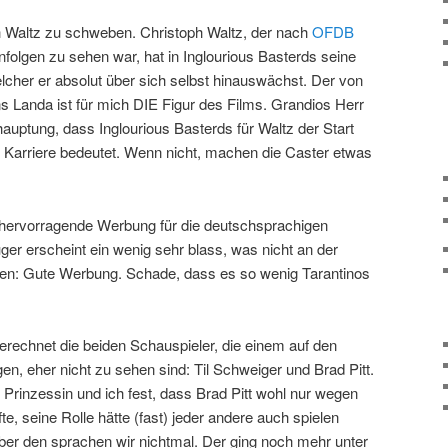
h Waltz zu schweben. Christoph Waltz, der nach
OFDB
enfolgen zu sehen war, hat in Inglourious Basterds seine
welcher er absolut über sich selbst hinauswächst. Der von
s Landa ist für mich DIE Figur des Films. Grandios Herr
auptung, dass Inglourious Basterds für Waltz der Start
en Karriere bedeutet. Wenn nicht, machen die Caster etwas
e hervorragende Werbung für die deutschsprachigen
ger erscheint ein wenig sehr blass, was nicht an der
ten: Gute Werbung. Schade, dass es so wenig Tarantinos
rechnet die beiden Schauspieler, die einem auf den
en, eher nicht zu sehen sind: Til Schweiger und Brad Pitt.
 Prinzessin und ich fest, dass Brad Pitt wohl nur wegen
e, seine Rolle hätte (fast) jeder andere auch spielen
er den sprachen wir nichtmal. Der ging noch mehr unter