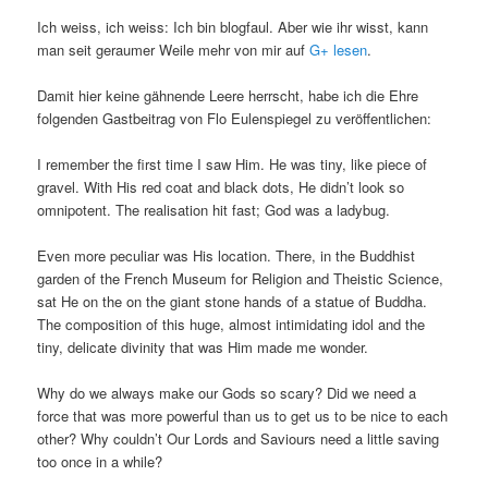
Ich weiss, ich weiss: Ich bin blogfaul. Aber wie ihr wisst, kann
man seit geraumer Weile mehr von mir auf
G+ lesen
.
Damit hier keine gähnende Leere herrscht, habe ich die Ehre
folgenden Gastbeitrag von Flo Eulenspiegel zu veröffentlichen:
I remember the first time I saw Him. He was tiny, like piece of
gravel. With His red coat and black dots, He didn’t look so
omnipotent. The realisation hit fast; God was a ladybug.
Even more peculiar was His location. There, in the Buddhist
garden of the French Museum for Religion and Theistic Science,
sat He on the on the giant stone hands of a statue of Buddha.
The composition of this huge, almost intimidating idol and the
tiny, delicate divinity that was Him made me wonder.
Why do we always make our Gods so scary? Did we need a
force that was more powerful than us to get us to be nice to each
other? Why couldn’t Our Lords and Saviours need a little saving
too once in a while?