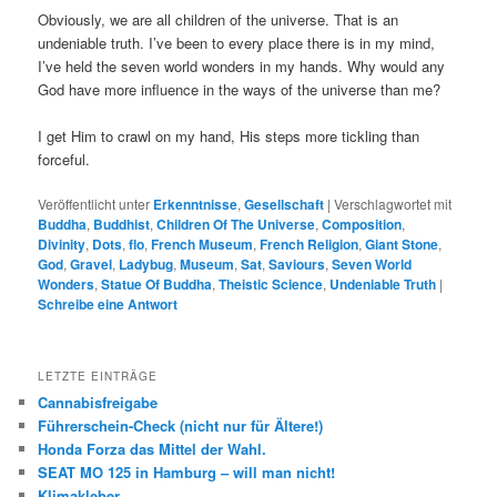
Obviously, we are all children of the universe. That is an
undeniable truth. I’ve been to every place there is in my mind,
I’ve held the seven world wonders in my hands. Why would any
God have more influence in the ways of the universe than me?
I get Him to crawl on my hand, His steps more tickling than
forceful.
Veröffentlicht unter
Erkenntnisse
,
Gesellschaft
|
Verschlagwortet mit
Buddha
,
Buddhist
,
Children Of The Universe
,
Composition
,
Divinity
,
Dots
,
flo
,
French Museum
,
French Religion
,
Giant Stone
,
God
,
Gravel
,
Ladybug
,
Museum
,
Sat
,
Saviours
,
Seven World
Wonders
,
Statue Of Buddha
,
Theistic Science
,
Undeniable Truth
|
Schreibe eine Antwort
LETZTE EINTRÄGE
Cannabisfreigabe
Führerschein-Check (nicht nur für Ältere!)
Honda Forza das Mittel der Wahl.
SEAT MO 125 in Hamburg – will man nicht!
Klimakleber