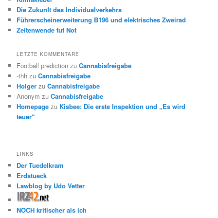
Die Zukunft des Individualverkehrs
Führerscheinerweiterung B196 und elektrisches Zweirad
Zeitenwende tut Not
LETZTE KOMMENTARE
Football prediction
zu
Cannabisfreigabe
-thh
zu
Cannabisfreigabe
Holger
zu
Cannabisfreigabe
Anonym
zu
Cannabisfreigabe
Homepage
zu
Kisbee: Die erste Inspektion und „Es wird
teuer“
LINKS
Der Tuedelkram
Erdstueck
Lawblog by Udo Vetter
NOCH kritischer als ich