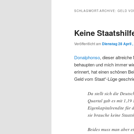
Inhalt
sekundären
SCHLAGWORT-ARCHIVE:
GELD VO
wechseln
Inhalt
Keine Staatshilfe
wechseln
Veröffentlicht am
Dienstag 28 April ,
Donalphonso
, dieser altreiche
behaupten und mich immer wied
erinnert, hat einen schönen Be
Geld vom Staat“-Lüge geschri
Da stellt sich die Deuts
Quartal gab es mit 1,19
Eigenkapitalrendite für 
sie brauche keine Staatsh
Beides muss man aber e