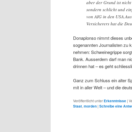
aber der Grund ist nicht
sondern schlicht und ein
von AIG in den USA.Aus d
Versicherers hat die Deu
Donaplonso nimmt dieses unbed
sogenannten Journalisten zu kr
nehmen: Schweinegrippe sorgt f
Bank. Ausserdem darf man nic
drinnen hat – es geht schlies
Ganz zum Schluss ein alter S
mit in aller Welt – und die de
Veröffentlicht unter
Erkenntnisse
|
V
Staat
,
morden
|
Schreibe eine Antw