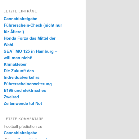
LETZTE EINTRÄGE
Cannabisfreigabe
Führerschein-Check (nicht nur
für Ältere!)
Honda Forza das Mittel der
Wahl.
SEAT MO 125 in Hamburg –
will man nicht!
Klimakleber
Die Zukunft des
Individualverkehrs
Führerscheinerweiterung
B196 und elektrisches
Zweirad
Zeitenwende tut Not
LETZTE KOMMENTARE
Football prediction
zu
Cannabisfreigabe