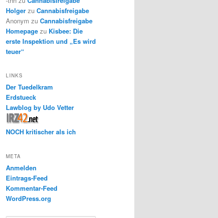
-thh
zu
Cannabisfreigabe
Holger
zu
Cannabisfreigabe
Anonym
zu
Cannabisfreigabe
Homepage
zu
Kisbee: Die
erste Inspektion und „Es wird
teuer“
LINKS
Der Tuedelkram
Erdstueck
Lawblog by Udo Vetter
NOCH kritischer als ich
META
Anmelden
Eintrags-Feed
Kommentar-Feed
WordPress.org