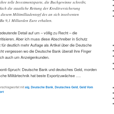
 ihre tolle Investmentsparte, die Buchgewinne schreibt,
fach die staatliche Rettung der Kreditversicherung
iesem Miltimilliadentopf des an sich insolventen
Ba 9,1 Milliarden Euro erhalten.
eutende Detail auf um – völlig zu Recht – die
itisieren. Aber ich muss diese Abschreiber in Schutz
ür deutlich mehr Auflage als Artikel über die Deutsche
ht vergessen wo die Deutsche Bank überall ihre Finger
slich auch um Anzeigenkunden.
ponti-Spruch: Deutsche Bank und deutsches Geld, morden
utsche Militärtechnik hat beste Exportzuwächse ….
erschlagwortet mit
aig
,
Deutsche Bank
,
Deutsches Geld
,
Geld Vom
ort