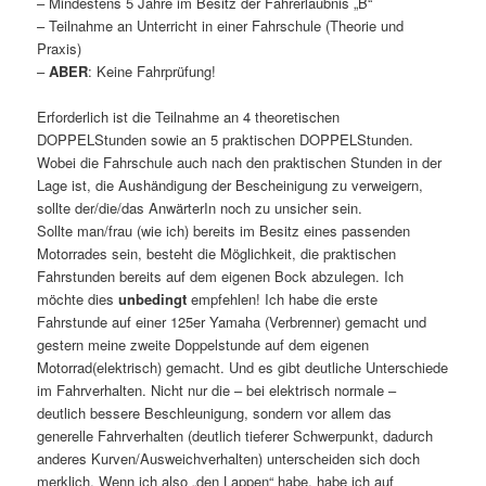
– Mindestens 5 Jahre im Besitz der Fahrerlaubnis „B“
– Teilnahme an Unterricht in einer Fahrschule (Theorie und
Praxis)
–
ABER
: Keine Fahrprüfung!
Erforderlich ist die Teilnahme an 4 theoretischen
DOPPELStunden sowie an 5 praktischen DOPPELStunden.
Wobei die Fahrschule auch nach den praktischen Stunden in der
Lage ist, die Aushändigung der Bescheinigung zu verweigern,
sollte der/die/das AnwärterIn noch zu unsicher sein.
Sollte man/frau (wie ich) bereits im Besitz eines passenden
Motorrades sein, besteht die Möglichkeit, die praktischen
Fahrstunden bereits auf dem eigenen Bock abzulegen. Ich
möchte dies
unbedingt
empfehlen! Ich habe die erste
Fahrstunde auf einer 125er Yamaha (Verbrenner) gemacht und
gestern meine zweite Doppelstunde auf dem eigenen
Motorrad(elektrisch) gemacht. Und es gibt deutliche Unterschiede
im Fahrverhalten. Nicht nur die – bei elektrisch normale –
deutlich bessere Beschleunigung, sondern vor allem das
generelle Fahrverhalten (deutlich tieferer Schwerpunkt, dadurch
anderes Kurven/Ausweichverhalten) unterscheiden sich doch
merklich. Wenn ich also „den Lappen“ habe, habe ich auf