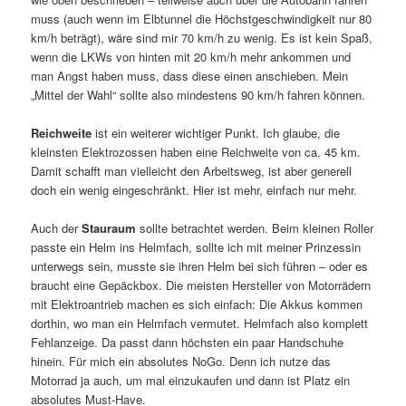
muss (auch wenn im Elbtunnel die Höchstgeschwindigkeit nur 80
km/h beträgt), wäre sind mir 70 km/h zu wenig. Es ist kein Spaß,
wenn die LKWs von hinten mit 20 km/h mehr ankommen und
man Angst haben muss, dass diese einen anschieben. Mein
„Mittel der Wahl“ sollte also mindestens 90 km/h fahren können.
Reichweite
ist ein weiterer wichtiger Punkt. Ich glaube, die
kleinsten Elektrozossen haben eine Reichweite von ca. 45 km.
Damit schafft man vielleicht den Arbeitsweg, ist aber generell
doch ein wenig eingeschränkt. Hier ist mehr, einfach nur mehr.
Auch der
Stauraum
sollte betrachtet werden. Beim kleinen Roller
passte ein Helm ins Helmfach, sollte ich mit meiner Prinzessin
unterwegs sein, musste sie ihren Helm bei sich führen – oder es
braucht eine Gepäckbox. Die meisten Hersteller von Motorrädern
mit Elektroantrieb machen es sich einfach: Die Akkus kommen
dorthin, wo man ein Helmfach vermutet. Helmfach also komplett
Fehlanzeige. Da passt dann höchsten ein paar Handschuhe
hinein. Für mich ein absolutes NoGo. Denn ich nutze das
Motorrad ja auch, um mal einzukaufen und dann ist Platz ein
absolutes Must-Have.