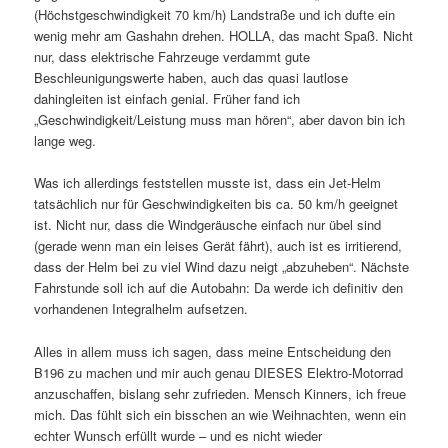
(Höchstgeschwindigkeit 70 km/h) Landstraße und ich dufte ein
wenig mehr am Gashahn drehen. HOLLA, das macht Spaß. Nicht
nur, dass elektrische Fahrzeuge verdammt gute
Beschleunigungswerte haben, auch das quasi lautlose
dahingleiten ist einfach genial. Früher fand ich
„Geschwindigkeit/Leistung muss man hören“, aber davon bin ich
lange weg.
Was ich allerdings feststellen musste ist, dass ein Jet-Helm
tatsächlich nur für Geschwindigkeiten bis ca. 50 km/h geeignet
ist. Nicht nur, dass die Windgeräusche einfach nur übel sind
(gerade wenn man ein leises Gerät fährt), auch ist es irritierend,
dass der Helm bei zu viel Wind dazu neigt „abzuheben“. Nächste
Fahrstunde soll ich auf die Autobahn: Da werde ich definitiv den
vorhandenen Integralhelm aufsetzen.
Alles in allem muss ich sagen, dass meine Entscheidung den
B196 zu machen und mir auch genau DIESES Elektro-Motorrad
anzuschaffen, bislang sehr zufrieden. Mensch Kinners, ich freue
mich. Das fühlt sich ein bisschen an wie Weihnachten, wenn ein
echter Wunsch erfüllt wurde – und es nicht wieder