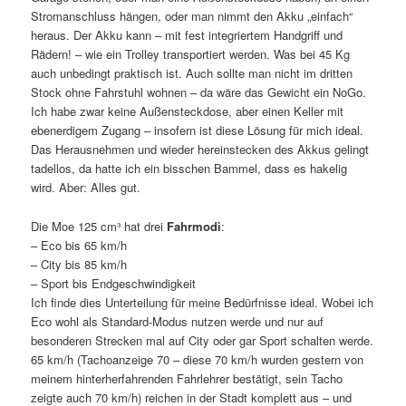
Stromanschluss hängen, oder man nimmt den Akku „einfach“
heraus. Der Akku kann – mit fest integriertem Handgriff und
Rädern! – wie ein Trolley transportiert werden. Was bei 45 Kg
auch unbedingt praktisch ist. Auch sollte man nicht im dritten
Stock ohne Fahrstuhl wohnen – da wäre das Gewicht ein NoGo.
Ich habe zwar keine Außensteckdose, aber einen Keller mit
ebenerdigem Zugang – insofern ist diese Lösung für mich ideal.
Das Herausnehmen und wieder hereinstecken des Akkus gelingt
tadellos, da hatte ich ein bisschen Bammel, dass es hakelig
wird. Aber: Alles gut.
Die Moe 125 cm³ hat drei
Fahrmodi
:
– Eco bis 65 km/h
– City bis 85 km/h
– Sport bis Endgeschwindigkeit
Ich finde dies Unterteilung für meine Bedürfnisse ideal. Wobei ich
Eco wohl als Standard-Modus nutzen werde und nur auf
besonderen Strecken mal auf City oder gar Sport schalten werde.
65 km/h (Tachoanzeige 70 – diese 70 km/h wurden gestern von
meinem hinterherfahrenden Fahrlehrer bestätigt, sein Tacho
zeigte auch 70 km/h) reichen in der Stadt komplett aus – und