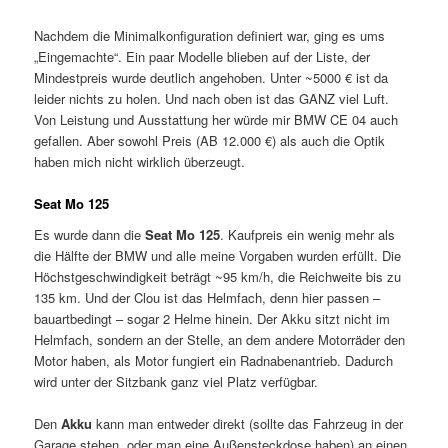
Nachdem die Minimalkonfiguration definiert war, ging es ums
„Eingemachte“. Ein paar Modelle blieben auf der Liste, der
Mindestpreis wurde deutlich angehoben. Unter ~5000 € ist da
leider nichts zu holen. Und nach oben ist das GANZ viel Luft.
Von Leistung und Ausstattung her würde mir BMW CE 04 auch
gefallen. Aber sowohl Preis (AB 12.000 €) als auch die Optik
haben mich nicht wirklich überzeugt.
Seat Mo 125
Es wurde dann die
Seat Mo 125
. Kaufpreis ein wenig mehr als
die Hälfte der BMW und alle meine Vorgaben wurden erfüllt. Die
Höchstgeschwindigkeit beträgt ~95 km/h, die Reichweite bis zu
135 km. Und der Clou ist das Helmfach, denn hier passen –
bauartbedingt – sogar 2 Helme hinein. Der Akku sitzt nicht im
Helmfach, sondern an der Stelle, an dem andere Motorräder den
Motor haben, als Motor fungiert ein Radnabenantrieb. Dadurch
wird unter der Sitzbank ganz viel Platz verfügbar.
Den
Akku
kann man entweder direkt (sollte das Fahrzeug in der
Garage stehen, oder man eine Außensteckdose haben) an einen