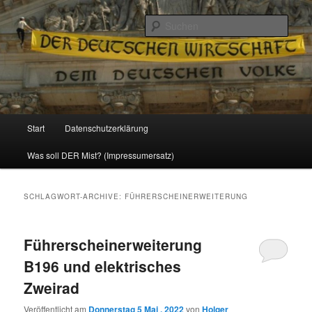
Politik, Wirtschaft, Soziales und Gesellschaft
Such
Reizzentrum
Hauptmenü
Start
Datenschutzerklärung
Zum
Zum
Was soll DER Mist? (Impressumersatz)
Inhalt
sekundären
wechseln
Inhalt
SCHLAGWORT-ARCHIVE:
FÜHRERSCHEINERWEITERUNG
wechseln
Führerscheinerweiterung
B196 und elektrisches
Zweirad
Veröffentlicht am
Donnerstag 5 Mai , 2022
von
Holger