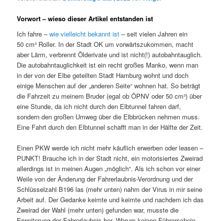
Vorwort – wieso dieser Artikel entstanden ist
Ich fahre –
wie vielleicht bekannt ist
– seit vielen Jahren ein
50 cm³ Roller. In der Stadt OK um vorwärtszukommen, macht
aber Lärm, verbrennt Ölderivate und ist nicht(!) autobahntauglich.
Die autobahntauglichkeit ist ein recht großes Manko, wenn man
in der von der Elbe geteilten Stadt Hamburg wohnt und doch
einige Menschen auf der „anderen Seite“ wohnen hat. So beträgt
die Fahrzeit zu meinem Bruder (egal ob ÖPNV oder 50 cm³) über
eine Stunde, da ich nicht durch den Elbtunnel fahren darf,
sondern den großen Umweg über die Elbbrücken nehmen muss.
Eine Fahrt durch den Elbtunnel schafft man in der Hälfte der Zeit.
Einen PKW werde ich nicht mehr käuflich erwerben oder leasen –
PUNKT! Brauche ich in der Stadt nicht, ein motorisiertes Zweirad
allerdings ist in meinen Augen „möglich“. Als ich schon vor einer
Weile von der Änderung der Fahrerlaubnis-Verordnung und der
Schlüsselzahl B196 las (mehr unten) nahm der Virus in mir seine
Arbeit auf. Der Gedanke keimte und keimte und nachdem ich das
Zweirad der Wahl (mehr unten) gefunden war, musste die
Erweiterung der Fahrerlaubnis her. Warum keinen Führerschein