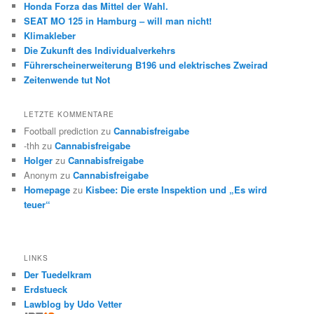
Honda Forza das Mittel der Wahl.
SEAT MO 125 in Hamburg – will man nicht!
Klimakleber
Die Zukunft des Individualverkehrs
Führerscheinerweiterung B196 und elektrisches Zweirad
Zeitenwende tut Not
LETZTE KOMMENTARE
Football prediction
zu
Cannabisfreigabe
-thh
zu
Cannabisfreigabe
Holger
zu
Cannabisfreigabe
Anonym
zu
Cannabisfreigabe
Homepage
zu
Kisbee: Die erste Inspektion und „Es wird
teuer“
LINKS
Der Tuedelkram
Erdstueck
Lawblog by Udo Vetter