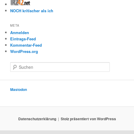
NOCH kritischer als ich
META
Anmelden
Eintrags-Feed
Kommentar-Feed
WordPress.org
S
u
c
h
e
Mastodon
n
Datenschutzerklärung
Stolz präsentiert von WordPress