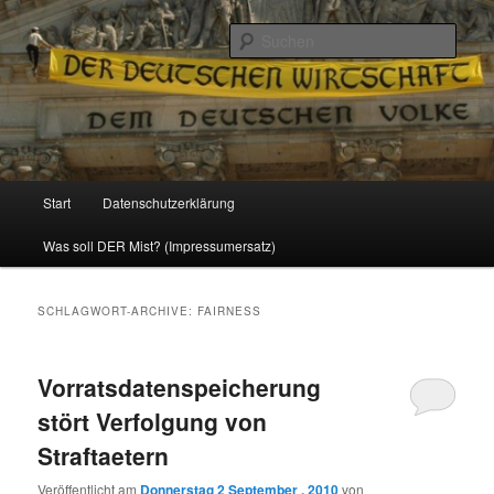
Politik, Wirtschaft, Soziales und Gesellschaft
Such
Reizzentrum
Hauptmenü
Start
Datenschutzerklärung
Zum
Zum
Was soll DER Mist? (Impressumersatz)
Inhalt
sekundären
wechseln
Inhalt
SCHLAGWORT-ARCHIVE:
FAIRNESS
wechseln
Vorratsdatenspeicherung
stört Verfolgung von
Straftaetern
Veröffentlicht am
Donnerstag 2 September , 2010
von