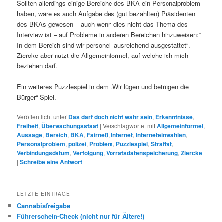
Sollten allerdings einige Bereiche des BKA ein Personalproblem
haben, wäre es auch Aufgabe des (gut bezahlten) Präsidenten
des BKAs gewesen – auch wenn dies nicht das Thema des
Interview ist – auf Probleme in anderen Bereichen hinzuweisen:“
In dem Bereich sind wir personell ausreichend ausgestattet“.
Ziercke aber nutzt die Allgemeinformel, auf welche ich mich
beziehen darf.
Ein weiteres Puzzlespiel in dem „Wir lügen und betrügen die
Bürger“-Spiel.
Veröffentlicht unter
Das darf doch nicht wahr sein
,
Erkenntnisse
,
Freiheit
,
Überwachungsstaat
|
Verschlagwortet mit
Allgemeinformel
,
Aussage
,
Bereich
,
BKA
,
Fairneß
,
Internet
,
Interneteinwahlen
,
Personalproblem
,
polizei
,
Problem
,
Puzzlespiel
,
Straftat
,
Verbindungsdatum
,
Verfolgung
,
Vorratsdatenspeicherung
,
Ziercke
|
Schreibe eine Antwort
LETZTE EINTRÄGE
Cannabisfreigabe
Führerschein-Check (nicht nur für Ältere!)