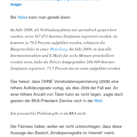
Holger
Bei
Heise
kann man gerade lesen:
Im Jahr 2008, als Verbindungsdaten nur sporadisch gespeichert
wurden, seien 167.451 Internet-Straftaten registriert worden, sie
konnten zu 79,8 Prozent aufgeklärt werden, erläutern die
Bürgerrechtler in einer
Mitteilung
. Im Jahr 2009, in dem alle
Interneteinwahlen und E-Mails für sechs Monate protokolliert
worden seien, habe die Polizei demgegenüber 206.909 Internet-
Straftaten registriert. 75,7 Prozent davon seien aufgeklärt worden.
Das heisst, dass OHNE Vorratsdatenspeicherung (2008) eine
höhere Aufklärungsrate vorlag, als dies 2009 der Fall war. An
einer höhere Anzahl von Taten kann es nicht liegen. sagte doch
gestern der BKA-Präsident Ziercke noch in der
Welt
:
Ein personelles Problem gibt es im BKA nicht.
Der Fairness halber, wollen wir nicht unterschlagen, dass diese
Aussage den Bereich „Kinderpornografie im Internet“ meint.