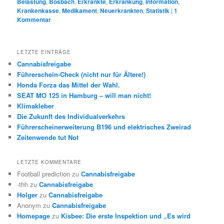
Belastung
,
Bosbach
,
Erkrankte
,
Erkrankung
,
Information
,
Krankenkasse
,
Medikament
,
Neuerkrankten
,
Statistik
|
1
Kommentar
LETZTE EINTRÄGE
Cannabisfreigabe
Führerschein-Check (nicht nur für Ältere!)
Honda Forza das Mittel der Wahl.
SEAT MO 125 in Hamburg – will man nicht!
Klimakleber
Die Zukunft des Individualverkehrs
Führerscheinerweiterung B196 und elektrisches Zweirad
Zeitenwende tut Not
LETZTE KOMMENTARE
Football prediction
zu
Cannabisfreigabe
-thh
zu
Cannabisfreigabe
Holger
zu
Cannabisfreigabe
Anonym
zu
Cannabisfreigabe
Homepage
zu
Kisbee: Die erste Inspektion und „Es wird