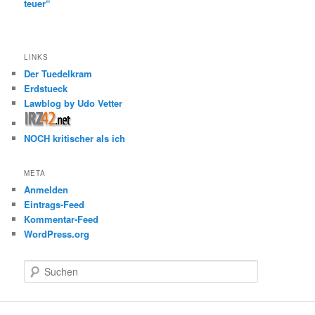
teuer“
LINKS
Der Tuedelkram
Erdstueck
Lawblog by Udo Vetter
NOCH kritischer als ich
META
Anmelden
Eintrags-Feed
Kommentar-Feed
WordPress.org
S
u
c
h