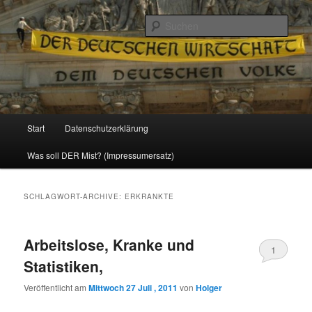
Politik, Wirtschaft, Soziales und Gesellschaft
Such
Reizzentrum
Hauptmenü
Start
Datenschutzerklärung
Zum
Zum
Was soll DER Mist? (Impressumersatz)
Inhalt
sekundären
wechseln
Inhalt
SCHLAGWORT-ARCHIVE:
ERKRANKTE
wechseln
Arbeitslose, Kranke und
1
Statistiken,
Veröffentlicht am
Mittwoch 27 Juli , 2011
von
Holger