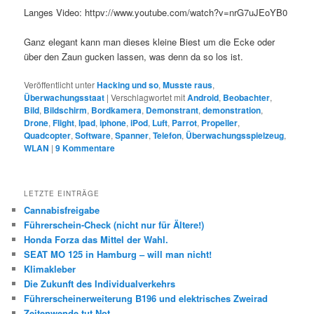
Langes Video: httpv://www.youtube.com/watch?v=nrG7uJEoYB0
Ganz elegant kann man dieses kleine Biest um die Ecke oder
über den Zaun gucken lassen, was denn da so los ist.
Veröffentlicht unter
Hacking und so
,
Musste raus
,
Überwachungsstaat
|
Verschlagwortet mit
Android
,
Beobachter
,
Bild
,
Bildschirm
,
Bordkamera
,
Demonstrant
,
demonstration
,
Drone
,
Flight
,
Ipad
,
iphone
,
iPod
,
Luft
,
Parrot
,
Propeller
,
Quadcopter
,
Software
,
Spanner
,
Telefon
,
Überwachungsspielzeug
,
WLAN
|
9
Kommentare
LETZTE EINTRÄGE
Cannabisfreigabe
Führerschein-Check (nicht nur für Ältere!)
Honda Forza das Mittel der Wahl.
SEAT MO 125 in Hamburg – will man nicht!
Klimakleber
Die Zukunft des Individualverkehrs
Führerscheinerweiterung B196 und elektrisches Zweirad
Zeitenwende tut Not