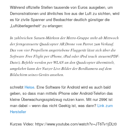
Während offizielle Stellen tausende von Euros ausgeben, um
Demonstrationen und ähnliches live aus der Luft zu sichten, wird
es für zivile Spanner und Beobachter deutlich günstiger die
„Luftüberlegenheit“ zu erlangen:
In zahlreichen Saturn-Märkten der Metro-Gruppe steht ab Mittwoch
der ferngesteuerte Quadcopter AR.Drone von Parrot zum Verkauf.
Das von vier Propellern angetriebene Fluggerät lässt sich über die
Software Free Flight per iPhone, iPad oder iPod touch steuern(PDF-
Datei). Befehle werden per WLAN an den Quadcopter übermittelt,
umgekehrt kann der Nutzer Live-Bilder der Bordkamera auf dem
Bildschirm seines Geräts ansehen.
schreibt
Heise
. Eine Software für Android wird es auch bald
geben, so dass man mittels iPhone oder Android-Telefon das
kleine Überwachungsspielzeug nutzen kann. Mit nur 299€ ist
man dabei – wenn das nicht Geekig ist, was dann?
Link zum
Hersteller
Kurzes Video: httpv://www.youtube.com/watch?v=JT6Tv1jDLt0