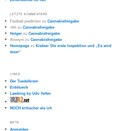
LETZTE KOMMENTARE
Football prediction
zu
Cannabisfreigabe
-thh
zu
Cannabisfreigabe
Holger
zu
Cannabisfreigabe
Anonym
zu
Cannabisfreigabe
Homepage
zu
Kisbee: Die erste Inspektion und „Es wird
teuer“
LINKS
Der Tuedelkram
Erdstueck
Lawblog by Udo Vetter
NOCH kritischer als ich
META
Anmelden