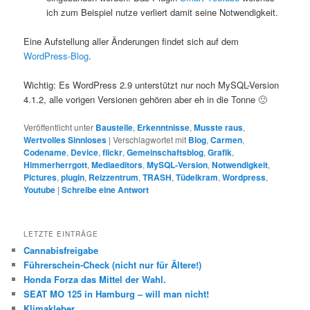
ich zum Beispiel nutze verliert damit seine Notwendigkeit.
Eine Aufstellung aller Änderungen findet sich auf dem
WordPress-Blog
.
Wichtig: Es WordPress 2.9 unterstützt nur noch MySQL-Version
4.1.2, alle vorigen Versionen gehören aber eh in die Tonne 🙂
Veröffentlicht unter
Baustelle
,
Erkenntnisse
,
Musste raus
,
Wertvolles Sinnloses
|
Verschlagwortet mit
Blog
,
Carmen
,
Codename
,
Device
,
flickr
,
Gemeinschaftsblog
,
Grafik
,
Himmerherrgott
,
Mediaeditors
,
MySQL-Version
,
Notwendigkeit
,
Pictures
,
plugin
,
Reizzentrum
,
TRASH
,
Tüdelkram
,
Wordpress
,
Youtube
|
Schreibe eine Antwort
LETZTE EINTRÄGE
Cannabisfreigabe
Führerschein-Check (nicht nur für Ältere!)
Honda Forza das Mittel der Wahl.
SEAT MO 125 in Hamburg – will man nicht!
Klimakleber