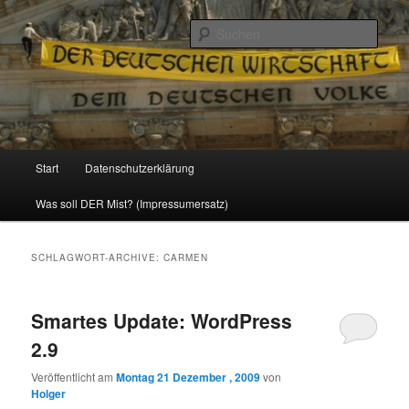
Politik, Wirtschaft, Soziales und Gesellschaft
Such
Reizzentrum
Hauptmenü
Start
Datenschutzerklärung
Zum
Zum
Was soll DER Mist? (Impressumersatz)
Inhalt
sekundären
wechseln
Inhalt
SCHLAGWORT-ARCHIVE:
CARMEN
wechseln
Smartes Update: WordPress
2.9
Veröffentlicht am
Montag 21 Dezember , 2009
von
Holger