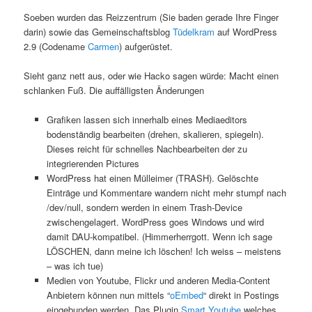
Soeben wurden das Reizzentrum (Sie baden gerade Ihre Finger
darin) sowie das Gemeinschaftsblog
Tüdelkram
auf WordPress
2.9 (Codename
Carmen
) aufgerüstet.
Sieht ganz nett aus, oder wie Hacko sagen würde: Macht einen
schlanken Fuß. Die auffälligsten Änderungen
Grafiken lassen sich innerhalb eines Mediaeditors
bodenständig bearbeiten (drehen, skalieren, spiegeln).
Dieses reicht für schnelles Nachbearbeiten der zu
integrierenden Pictures
WordPress hat einen Mülleimer (TRASH). Gelöschte
Einträge und Kommentare wandern nicht mehr stumpf nach
/dev/null, sondern werden in einem Trash-Device
zwischengelagert. WordPress goes Windows und wird
damit DAU-kompatibel. (Himmerherrgott. Wenn ich sage
LÖSCHEN, dann meine ich löschen! Ich weiss – meistens
– was ich tue)
Medien von Youtube, Flickr und anderen Media-Content
Anbietern können nun mittels “
oEmbed
“ direkt in Postings
eingebunden werden. Das Plugin
Smart Youtube
welches