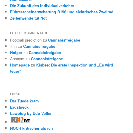
Die Zukunft des Individualverkehrs
Führerscheinerweiterung B196 und elektrisches Zweirad
Zeitenwende tut Not
LETZTE KOMMENTARE
Football prediction
zu
Cannabisfreigabe
-thh
zu
Cannabisfreigabe
Holger
zu
Cannabisfreigabe
Anonym
zu
Cannabisfreigabe
Homepage
zu
Kisbee: Die erste Inspektion und „Es wird
teuer“
LINKS
Der Tuedelkram
Erdstueck
Lawblog by Udo Vetter
NOCH kritischer als ich