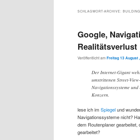
Inhalt
sekundären
SCHLAGWORT-ARCHIVE:
BUILDIN
wechseln
Inhalt
Google, Naviga
wechseln
Realitätsverlust
Veröffentlicht am
Freitag 13 August 
Der Internet-Gigant wehr
umstrittenen Street-View
Navigationssysteme und a
Konzern.
lese ich im
Spiegel
und wundere
Navigationssysteme nicht? Hat 
dem Routenplaner gearbeitet, d
gearbeitet?