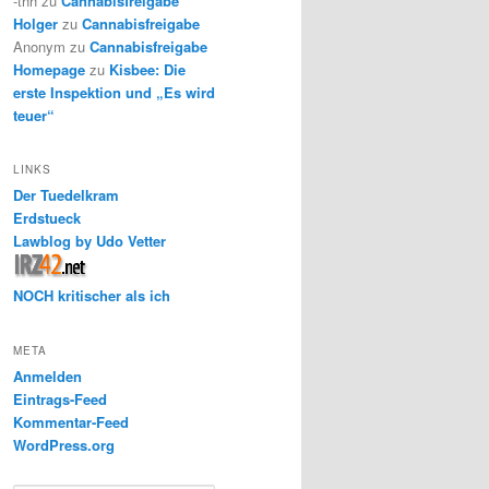
-thh
zu
Cannabisfreigabe
Holger
zu
Cannabisfreigabe
Anonym
zu
Cannabisfreigabe
Homepage
zu
Kisbee: Die
erste Inspektion und „Es wird
teuer“
LINKS
Der Tuedelkram
Erdstueck
Lawblog by Udo Vetter
NOCH kritischer als ich
META
Anmelden
Eintrags-Feed
Kommentar-Feed
WordPress.org