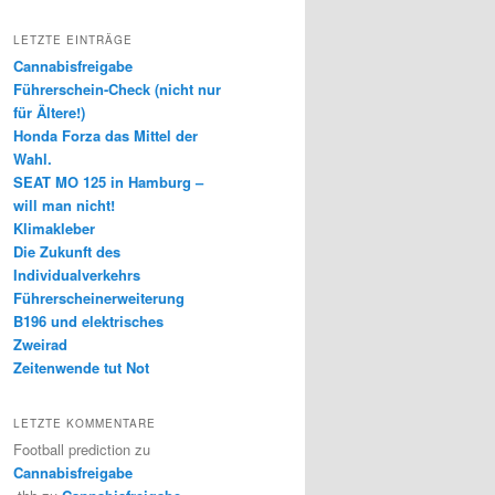
LETZTE EINTRÄGE
Cannabisfreigabe
Führerschein-Check (nicht nur
für Ältere!)
Honda Forza das Mittel der
Wahl.
SEAT MO 125 in Hamburg –
will man nicht!
Klimakleber
Die Zukunft des
Individualverkehrs
Führerscheinerweiterung
B196 und elektrisches
Zweirad
Zeitenwende tut Not
LETZTE KOMMENTARE
Football prediction
zu
Cannabisfreigabe