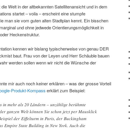
die Welt in der altbekannten Satellitenansicht und in dem
ions startet – voila – erscheint eine stumpfe
ie man sie vom guten alten Stadtplan kennt. Ein bisschen
n marginal und ohne jedwede Orientierungsmöglichkeit in
oder Heckenstruktur.
ntation kennen wir bislang typischerweise von genau DER
Bockmist baut. Frau von der Leyen und Herr Schäuble bauen
 wahr werden sollen wenn wir nicht die Wünsche der
nnte mir auch noch keiner erklären – was der grosse Vorteil
oogle-Produkt-Kompass
erklärt zum Beispiel:
its in mehr als 20 Ländern – unzählige berühmte
der ganzen Welt können Sie schon jetzt per Mausklick
eispiel der Eiffelturm in Paris, der Buckingham
as Empire State Building in New York. Auch die