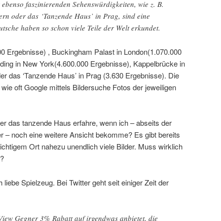
 ebenso faszinierenden Sehenswürdigkeiten, wie z. B.
ern oder das ‘Tanzende Haus’ in Prag, sind eine
tsche haben so schon viele Teile der Welt erkundet.
.700 Ergebnisse) , Buckingham Palast in London(1.070.000
lding in New York(4.600.000 Ergebnisse), Kappelbrücke in
er das ‘Tanzende Haus’ in Prag (3.630 Ergebnisse). Die
ie oft Google mittels Bildersuche Fotos der jeweiligen
ber das tanzende Haus erfahre, wenn ich – abseits der
er – noch eine weitere Ansicht bekomme? Es gibt bereits
chtigem Ort nahezu unendlich viele Bilder. Muss wirklich
n?
 liebe Spielzeug. Bei Twitter geht seit einiger Zeit der
iew Gegner 3% Rabatt auf irgendwas anbietet, die