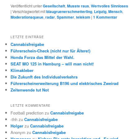
Veröffentlicht unter
Gesellschaft
,
Musste raus
,
Wertvolles Sinnloses
|
Verschlagwortet mit
blaugruenerschmetterling
,
Leipzig
,
Mensch
,
Moderationsqueue
,
radar
,
Spammer
,
telekom
|
1
Kommentar
LETZTE EINTRÄGE
Cannabisfreigabe
Führerschein-Check (nicht nur für Ältere!)
Honda Forza das Mittel der Wahl.
SEAT MO 125 in Hamburg – will man nicht!
Klimakleber
Die Zukunft des Individualverkehrs
Führerscheinerweiterung B196 und elektrisches Zweirad
Zeitenwende tut Not
LETZTE KOMMENTARE
Football prediction
zu
Cannabisfreigabe
-thh
zu
Cannabisfreigabe
Holger
zu
Cannabisfreigabe
Anonym
zu
Cannabisfreigabe
Homepage
zu
Kisbee: Die erste Inspektion und „Es wird