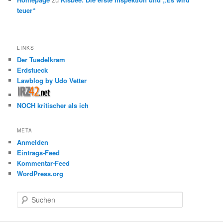
teuer“
LINKS
Der Tuedelkram
Erdstueck
Lawblog by Udo Vetter
NOCH kritischer als ich
META
Anmelden
Eintrags-Feed
Kommentar-Feed
WordPress.org
S
u
c