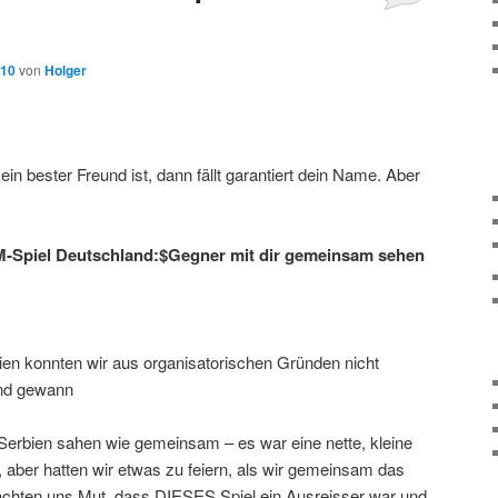
010
von
Holger
n bester Freund ist, dann fällt garantiert dein Name. Aber
M-Spiel Deutschland:$Gegner mit dir gemeinsam sehen
ien konnten wir aus organisatorischen Gründen nicht
nd gewann
erbien sahen wie gemeinsam – es war eine nette, kleine
ch, aber hatten wir etwas zu feiern, als wir gemeinsam das
chten uns Mut, dass DIESES Spiel ein Ausreisser war und