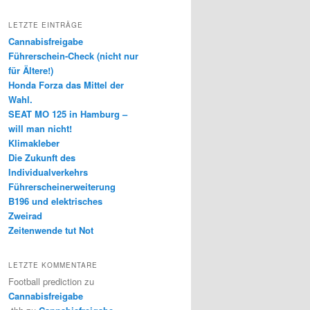
LETZTE EINTRÄGE
Cannabisfreigabe
Führerschein-Check (nicht nur
für Ältere!)
Honda Forza das Mittel der
Wahl.
SEAT MO 125 in Hamburg –
will man nicht!
Klimakleber
Die Zukunft des
Individualverkehrs
Führerscheinerweiterung
B196 und elektrisches
Zweirad
Zeitenwende tut Not
LETZTE KOMMENTARE
Football prediction
zu
Cannabisfreigabe