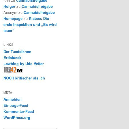
-thh
zu
Cannabisfreigabe
Holger
zu
Cannabisfreigabe
Anonym
zu
Cannabisfreigabe
Homepage
zu
Kisbee: Die
erste Inspektion und „Es wird
teuer“
LINKS
Der Tuedelkram
Erdstueck
Lawblog by Udo Vetter
NOCH kritischer als ich
META
Anmelden
Eintrags-Feed
Kommentar-Feed
WordPress.org