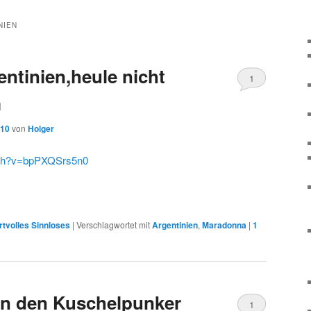
NIEN
entinien,heule nicht
1
m
010
von
Holger
tch?v=bpPXQSrs5n0
tvolles Sinnloses
|
Verschlagwortet mit
Argentinien
,
Maradonna
|
1
 an den Kuschelpunker
1