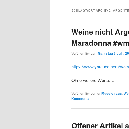
Inhalt
sekundären
SCHLAGWORT-ARCHIVE:
ARGENTI
wechseln
Inhalt
Weine nicht Arg
wechseln
Maradonna #w
Veröffentlicht am
Samstag 3 Juli , 2
httpv://www.youtube.com/wa
Ohne weitere Worte….
Veröffentlicht unter
Musste raus
,
Wer
Kommentar
Offener Artikel