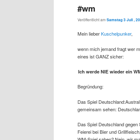
#wm
Veröffentlicht am
Samstag 3 Juli , 2
Mein lieber
Kuschelpunker
,
wenn mich jemand fragt wer mei
eines ist GANZ sicher:
Ich werde NIE wieder ein W
Begründung:
Das Spiel Deutschland:Austral
gemeinsam sehen: Deutschla
Das Spiel Deutschland gegen S
Feierei bei Bier und Grillfleis
WM-Spiel sahen? Nein, wir ma