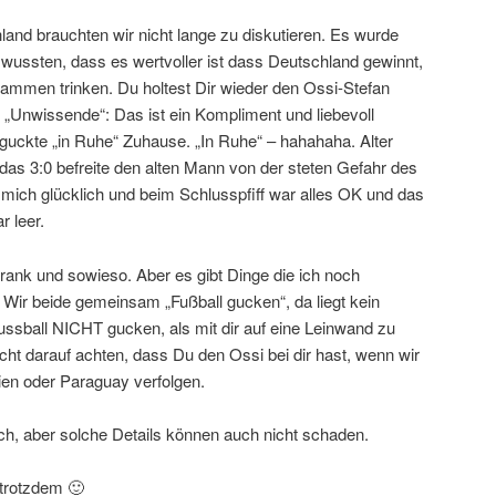
and brauchten wir nicht lange zu diskutieren. Es wurde
wussten, dass es wertvoller ist dass Deutschland gewinnt,
sammen trinken. Du holtest Dir wieder den Ossi-Stefan
 „Unwissende“: Das ist ein Kompliment und liebevoll
guckte „in Ruhe“ Zuhause. „In Ruhe“ – hahahaha. Alter
das 3:0 befreite den alten Mann von der steten Gefahr des
ich glücklich und beim Schlusspfiff war alles OK und das
 leer.
krank und sowieso. Aber es gibt Dinge die ich noch
ir beide gemeinsam „Fußball gucken“, da liegt kein
ussball NICHT gucken, als mit dir auf eine Leinwand zu
eicht darauf achten, dass Du den Ossi bei dir hast, wenn wir
en oder Paraguay verfolgen.
ch, aber solche Details können auch nicht schaden.
 trotzdem 🙂