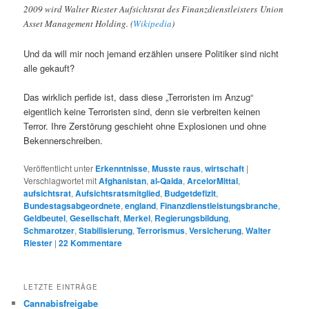
2009 wird Walter Riester Aufsichtsrat des Finanzdienstleisters Union
Asset Management Holding. (
Wikipedia
)
Und da will mir noch jemand erzählen unsere Politiker sind nicht
alle gekauft?
Das wirklich perfide ist, dass diese „Terroristen im Anzug“
eigentlich keine Terroristen sind, denn sie verbreiten keinen
Terror. Ihre Zerstörung geschieht ohne Explosionen und ohne
Bekennerschreiben.
Veröffentlicht unter
Erkenntnisse
,
Musste raus
,
wirtschaft
|
Verschlagwortet mit
Afghanistan
,
al-Qaida
,
ArcelorMittal
,
aufsichtsrat
,
Aufsichtsratsmitglied
,
Budgetdefizit
,
Bundestagsabgeordnete
,
england
,
Finanzdienstleistungsbranche
,
Geldbeutel
,
Gesellschaft
,
Merkel
,
Regierungsbildung
,
Schmarotzer
,
Stabilisierung
,
Terrorismus
,
Versicherung
,
Walter
Riester
|
22
Kommentare
LETZTE EINTRÄGE
Cannabisfreigabe