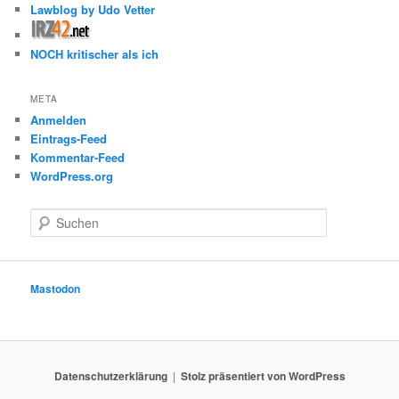
Lawblog by Udo Vetter
NOCH kritischer als ich
META
Anmelden
Eintrags-Feed
Kommentar-Feed
WordPress.org
S
u
c
h
e
Mastodon
n
Datenschutzerklärung
Stolz präsentiert von WordPress