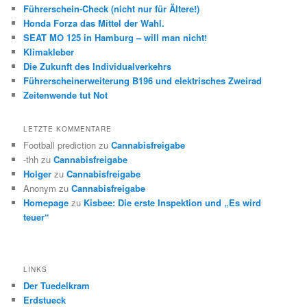
Führerschein-Check (nicht nur für Ältere!)
Honda Forza das Mittel der Wahl.
SEAT MO 125 in Hamburg – will man nicht!
Klimakleber
Die Zukunft des Individualverkehrs
Führerscheinerweiterung B196 und elektrisches Zweirad
Zeitenwende tut Not
LETZTE KOMMENTARE
Football prediction
zu
Cannabisfreigabe
-thh
zu
Cannabisfreigabe
Holger
zu
Cannabisfreigabe
Anonym
zu
Cannabisfreigabe
Homepage
zu
Kisbee: Die erste Inspektion und „Es wird
teuer“
LINKS
Der Tuedelkram
Erdstueck