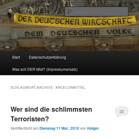
Politik, Wirtschaft, Soziales und Gesellschaft
Such
Reizzentrum
Hauptmenü
Start
Datenschutzerklärung
Zum
Zum
Was soll DER Mist? (Impressumersatz)
Inhalt
sekundären
wechseln
Inhalt
SCHLAGWORT-ARCHIVE:
ARCELORMITTAL
wechseln
Wer sind die schlimmsten
22
Terroristen?
Veröffentlicht am
Dienstag 11 Mai , 2010
von
Holger