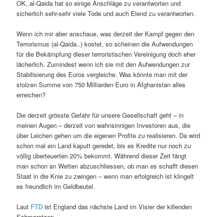
OK, al-Qaida hat so einige Anschläge zu verantworten und
sicherlich sehr-sehr viele Tode und auch Elend zu verantworten.
Wenn ich mir aber anschaue, was derzeit der Kampf gegen den
Terrorismus (al-Qaida..) kostet, so scheinen die Aufwendungen
für die Bekämpfung dieser terroristischen Vereinigung doch eher
lächerlich. Zumindest wenn ich sie mit den Aufwendungen zur
Stabilisierung des Euros vergleiche. Was könnte man mit der
stolzen Summe von 750 Milliarden Euro in Afghanistan alles
erreichen?
Die derzeit grösste Gefahr für unsere Gesellschaft geht – in
meinen Augen – derzeit von wahnsinnigen Investoren aus, die
über Leichen gehen um die eigenen Profite zu realisieren. Da wird
schon mal ein Land kaputt geredet, bis es Kredite nur noch zu
völlig überteuerten 20% bekommt. Während dieser Zeit fängt
man schon an Wetten abzuschliessen, ob man es schafft diesen
Staat in die Knie zu zwingen – wenn man erfolgreich ist klingelt
es freundlich im Geldbeutel.
Laut
FTD
ist England das nächste Land im Visier der killenden
Schmarotzer: